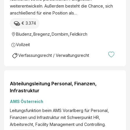
erg
weiterentwickeln. Außerdem besteht die Chance, sich
rak
er
anschließend für eine Position als…
tika
Lan
ntin
€ 3.374
des
nen
regi
Bludenz
,
Bregenz
,
Dornbirn
,
Feldkirch
und
eru
Ver
Vollzeit
ng
wal
tun
Verfassungsrecht / Verwaltungsrecht
gsp
rak
tika
nte
Abteilungsleitung Personal, Finanzen,
n
Infrastruktur
AMS Österreich
Leitungsfunktion beim AMS Vorarlberg für Personal,
Finanzen und Infrastruktur mit Schwerpunkt HR,
Arbeitsrecht, Facility Management und Controlling.