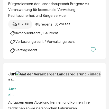
Bürgerdiensten der Landeshauptstadt Bregenz mit
Verantwortung für kommunale Verwaltung,
Rechtssicherheit und Bürgerservice.
€ 7.381
Vollzeit
Bregenz
Immobilienrecht / Baurecht
Verfassungsrecht / Verwaltungsrecht
Vertragsrecht
Juri
stis
che
Amt
Ver
der
wal
Vor
Aufgaben einer Abteilung kennen und können Ihre
tun
arlb
fachlichen sowie persönlichen Fähigkeiten
gsp