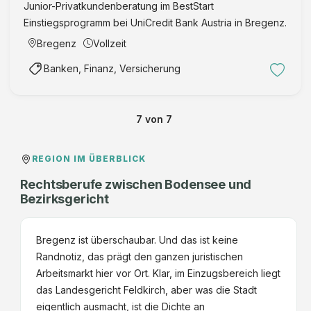
Junior-Privatkundenberatung im BestStart
a
u
Einstiegsprogramm bei UniCredit Bank Austria in Bregenz.
n
f
k
Bregenz
Vollzeit
s
V
i
Banken, Finanz, Versicherung
o
c
r
h
a
t
7
von
7
r
s
l
r
b
REGION IM ÜBERBLICK
e
e
c
Rechtsberufe zwischen Bodensee und
r
Bezirksgericht
h
g
t
W
Bregenz ist überschaubar. Und das ist keine
a
Randnotiz, das prägt den ganzen juristischen
r
Arbeitsmarkt hier vor Ort. Klar, im Einzugsbereich liegt
e
das Landesgericht Feldkirch, aber was die Stadt
n
eigentlich ausmacht, ist die Dichte an
-