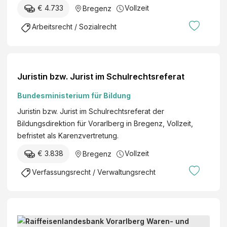
€ 4.733
Vollzeit
Bregenz
Arbeitsrecht / Sozialrecht
Juristin bzw. Jurist im Schulrechtsreferat
Bundesministerium für Bildung
Juristin bzw. Jurist im Schulrechtsreferat der
Bildungsdirektion für Vorarlberg in Bregenz, Vollzeit,
befristet als Karenzvertretung.
€ 3.838
Vollzeit
Bregenz
Verfassungsrecht / Verwaltungsrecht
J