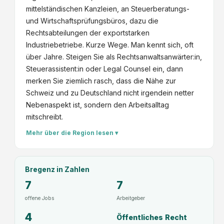
mittelständischen Kanzleien, an Steuerberatungs-
u
und Wirtschaftsprüfungsbüros, dazu die
n
Rechtsabteilungen der exportstarken
d
Industriebetriebe. Kurze Wege. Man kennt sich, oft
R
über Jahre. Steigen Sie als Rechtsanwaltsanwärter:in,
e
Steuerassistent:in oder Legal Counsel ein, dann
v
merken Sie ziemlich rasch, dass die Nähe zur
i
Schweiz und zu Deutschland nicht irgendein netter
s
Nebenaspekt ist, sondern den Arbeitsalltag
i
mitschreibt.
o
n
Mehr über die Region lesen ▾
s
v
e
Bregenz
in Zahlen
r
7
7
b
offene Jobs
Arbeitgeber
a
n
4
Öffentliches Recht