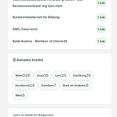
1
Job
Revisionsverband reg.Gen.mbH.
Bundesministerium für Bildung
1
Job
AMS Österreich
1
Job
Bank Austria - Member of Unicredit
1
Job
Beliebte Städte
326
35
33
26
Wien
Graz
Linz
Salzburg
19
7
6
Innsbruck
Dornbirn
Ried im Innkreis
5
Wels
Jobs in anderen Regionen: