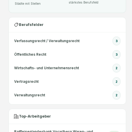
d
stärkstes Berufsfeld
Städte mit Stellen
r
e
g
Berufsfelder
.
G
Verfassungsrecht / Verwaltungsrecht
3
e
n
Öffentliches Recht
3
.
m
Wirtschafts- und Unternehmensrecht
2
b
H
Vertragsrecht
2
.
Verwaltungsrecht
2
Top-Arbeitgeber
Raiffeisenlandesbank Vorarlberg Waren- und