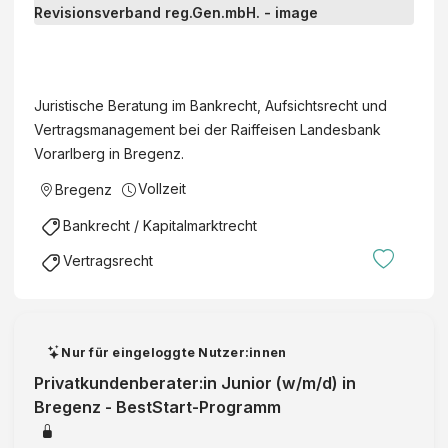
u
r
R
i
a
s
i
Juristische Beratung im Bankrecht, Aufsichtsrecht und
t
f
Vertragsmanagement bei der Raiffeisen Landesbank
:
f
Vorarlberg in Bregenz.
i
e
n
Vollzeit
Bregenz
i
B
s
Bankrecht / Kapitalmarktrecht
a
e
n
Vertragsrecht
n
k
l
r
a
e
n
c
Nur für eingeloggte Nutzer:innen
d
h
Privatkundenberater:in Junior (w/m/d) in
e
t
Bregenz - BestStart-Programm
s
/
b
A