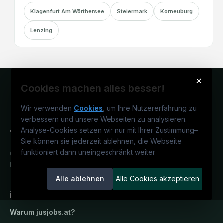
Klagenfurt Am Wörthersee
Steiermark
Korneuburg
Lenzing
×
Cookies machen alles besser!
Wir verwenden
Cookies
, um Ihre Nutzererfahrung zu
verbessern und unsere Webseiten zu analysieren.
Analyse-Cookies setzen wir nur mit Ihrer Zustimmung
–
Sie können sie jederzeit ablehnen, die Webseite
funktioniert dann uneingeschränkt weiter
Österreichs juristisches Karriereportal.
Ein Service der candidatis GmbH.
Alle ablehnen
Alle Cookies akzeptieren
jusjobs.at
Warum
jusjobs.at
?