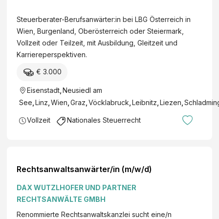
B
e
G
Steuerberater-Berufsanwärter:in bei LBG Österreich in
r
Ö
Wien, Burgenland, Oberösterreich oder Steiermark,
b
s
Vollzeit oder Teilzeit, mit Ausbildung, Gleitzeit und
e
t
Karriereperspektiven.
r
e
a
€ 3.000
r
t
r
Eisenstadt
,
Neusiedl am
e
e
r
See
,
Linz
,
Wien
,
Graz
,
Vöcklabruck
,
Leibnitz
,
Liezen
,
Schladmin
i
-
Vollzeit
Nationales Steuerrecht
c
B
h
e
G
r
m
u
Rechtsanwaltsanwärter/in (m/w/d)
b
f
H
s
DAX WUTZLHOFER UND PARTNER
W
a
RECHTSANWÄLTE GMBH
i
n
Renommierte Rechtsanwaltskanzlei sucht eine/n
r