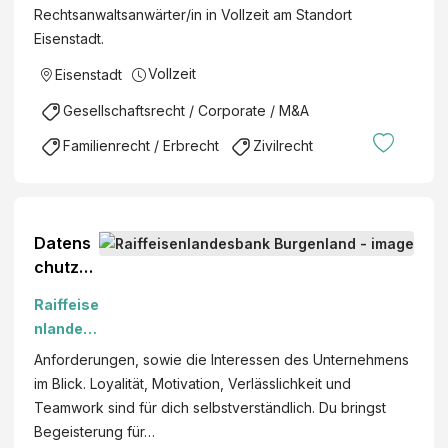
w
Rechtsanwaltsanwärter/in in Vollzeit am Standort
t
ä
Eisenstadt.
s
r
c
Vollzeit
t
Eisenstadt
h
e
Gesellschaftsrecht / Corporate / M&A
a
r
f
:
Familienrecht / Erbrecht
Zivilrecht
t
i
s
n
p
r
Datens
ü
chutzbe
f
auftragt
u
Raiffeise
er
n
nlandes
(m/w/d)
g
bank
Anforderungen, sowie die Interessen des Unternehmens
&
Burgenla
im Blick. Loyalität, Motivation, Verlässlichkeit und
S
nd
Teamwork sind für dich selbstverständlich. Du bringst
t
Begeisterung für…