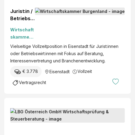
Jurist:in /
Betriebsw
irt:in
Wirtschaft
(m/w/d)
skammer
Burgenlan
Vielseitige Vollzeitposition in Eisenstadt für Jurist:innen
d
oder Betriebswirt:innen mit Fokus auf Beratung,
Interessenvertretung und Branchenentwicklung.
€ 3.778
Vollzeit
Eisenstadt
Vertragsrecht
S
t
e
L
u