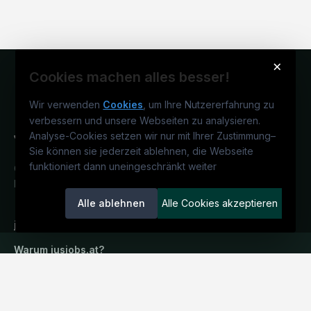
×
Cookies machen alles besser!
Wir verwenden
Cookies
, um Ihre Nutzererfahrung zu
verbessern und unsere Webseiten zu analysieren.
Analyse-Cookies setzen wir nur mit Ihrer Zustimmung
–
Sie können sie jederzeit ablehnen, die Webseite
funktioniert dann uneingeschränkt weiter
Österreichs juristisches Karriereportal.
Ein Service der candidatis GmbH.
Alle ablehnen
Alle Cookies akzeptieren
jusjobs.at
Warum
jusjobs.at
?
Stellenausschreibungen
Arbeitgeber entdecken