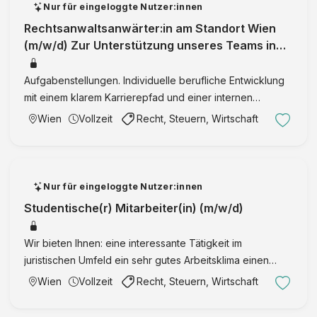
c
Nur für eingeloggte Nutzer:innen
s
h
Rechtsanwaltsanwärter:in am Standort Wien
2
t
(m/w/d) Zur Unterstützung unseres Teams in
0
s
Wien suchen wir zum ehestmöglichen
2
a
7
Aufgabenstellungen. Individuelle berufliche Entwicklung
n
mit einem klarem Karrierepfad und einer internen
w
Ausbildungsakademie. Bis zu 5 Wochen bezahlten
Wien
Vollzeit
Recht, Steuern, Wirtschaft
ä
Prüfungsurlaub. Flexibles Arbeiten mit Home-Office-
l
Möglichkeit. Rege …
t
e
Nur für eingeloggte Nutzer:innen
G
Studentische(r) Mitarbeiter(in) (m/w/d)
m
b
H
Wir bieten Ihnen: eine interessante Tätigkeit im
&
juristischen Umfeld ein sehr gutes Arbeitsklima einen
C
modernen Arbeitsplatz sehr gute Erreichbarkeit des
Wien
Vollzeit
Recht, Steuern, Wirtschaft
o
Büros mit öffentlichen Verkehrsmitteln ein Monatsgehalt
K
von € 1.00 …