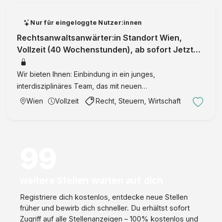
G
Nur für eingeloggte Nutzer:innen
Rechtsanwaltsanwärter:in Standort Wien,
Vollzeit (40 Wochenstunden), ab sofort Jetzt
bewerben
Wir bieten Ihnen: Einbindung in ein junges,
interdisziplinäres Team, das mit neuen
Informationstechnologien arbeitet ein sehr gutes
Wien
Vollzeit
Recht, Steuern, Wirtschaft
Arbeitsklima einen modernen Arbeitsplatz sehr gute
Erreichbarkeit des Büros mit öffentli …
99
weitere Stellen warten auf dich
Registriere dich kostenlos, entdecke neue Stellen
früher und bewirb dich schneller. Du erhältst sofort
Zugriff auf alle Stellenanzeigen – 100% kostenlos und