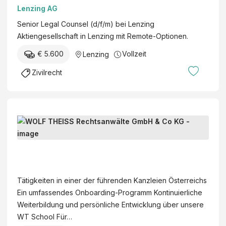
/
Lenzing AG
s
w
e
Senior Legal Counsel (d/f/m) bei Lenzing
/
n
Aktiengesellschaft in Lenzing mit Remote-Optionen.
d
e
)
€ 5.600
Vollzeit
Lenzing
n
-
s
Zivilrecht
G
c
e
h
s
u
c
t
R
h
z
e
ä
–
c
f
W
E
h
t
O
r
t
s
L
w
Tätigkeiten in einer der führenden Kanzleien Österreichs
s
s
F
a
Ein umfassendes Onboarding-Programm Kontinuierliche
a
t
T
c
Weiterbildung und persönliche Entwicklung über unsere
n
e
H
h
WT School Für…
w
l
E