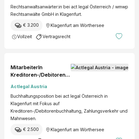
n
R
Rechtsanwaltsanwärter:in bei act legal Österreich / wmwp
O
Rechtsanwälte GmbH in Klagenfurt.
U
€ 3.200
Klagenfurt am Wörthersee
P
A
Vollzeit
Vertragsrecht
G
W
i
e
MitarbeiterIn
n
Kreditoren-/Debitorenb
e
uchhaltung (m/w/d)
Actlegal Austria
r
V
Buchhaltungsposition bei act legal Österreich in
e
Klagenfurt mit Fokus auf
r
Kreditoren-/Debitorenbuchhaltung, Zahlungsverkehr und
s
Mahnwesen.
i
€ 2.500
Klagenfurt am Wörthersee
c
h