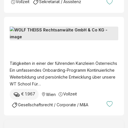
Vollzeit
Sekretariat / Assistenz
e
r
u
n
L
g
e
G
g
W
r
a
O
u
l
L
p
Tätigkeiten in einer der führenden Kanzleien Österreichs
I
F
p
Ein umfassendes Onboarding-Programm Kontinuierliche
n
T
e
Weiterbildung und persönliche Entwicklung über unsere
t
H
WT School Für…
e
E
r
€ 1.967
Vollzeit
Wien
I
n
S
Gesellschaftsrecht / Corporate / M&A
s
S
h
R
i
e
p