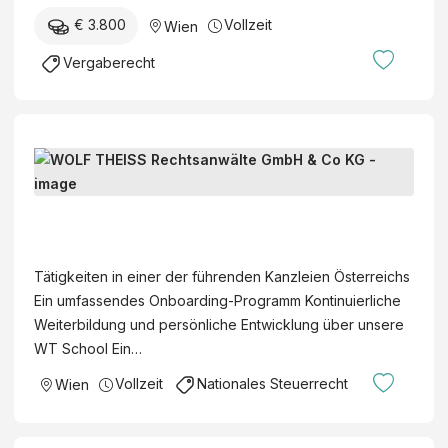
E
a
€ 3.800
Vollzeit
Wien
I
l
S
Vergaberecht
t
S
s
R
a
e
n
c
R
w
h
e
ä
t
c
r
W
s
h
t
O
a
t
e
L
n
Tätigkeiten in einer der führenden Kanzleien Österreichs
s
r
F
w
Ein umfassendes Onboarding-Programm Kontinuierliche
a
P
T
ä
Weiterbildung und persönliche Entwicklung über unsere
n
r
H
l
WT School Ein…
w
o
E
t
a
c
Vollzeit
Nationales Steuerrecht
Wien
I
e
l
u
S
G
t
r
S
m
o