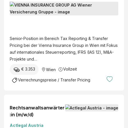
gk
o
S
n
un
eit
K
e
w
g
(w
G
n
ä
AG
/m
V
i
r
/d)
I
o
t
E
Senior-Position im Bereich Tax Reporting & Transfer
r
e
N
Pricing bei der Vienna Insurance Group in Wien mit Fokus
T
r
N
auf internationales Steuerreporting, IFRS (IAS 12), M&A-
a
A
Projekte und…
x
I
M
€ 3.353
Vollzeit
Wien
N
a
S
Verrechnungspreise / Transfer Pricing
n
U
a
R
g
A
e
N
Rechtsanwaltsanwärter
r
C
:in (m/w/d)
:
E
i
Actlegal Austria
G