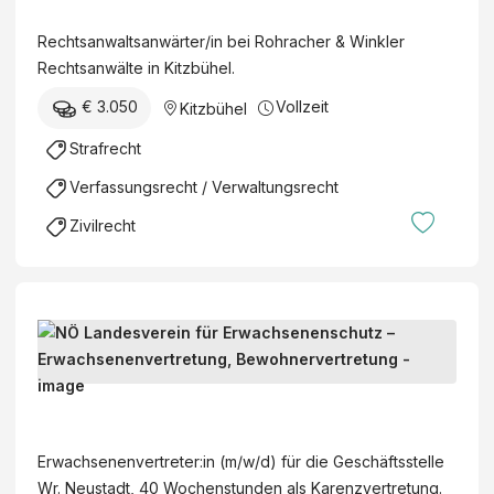
B
O
m
t
o
e
H
/
Rechtsanwaltsanwärter/in bei Rohracher & Winkler
s
K
r
R
w
Rechtsanwälte in Kitzbühel.
a
G
e
A
/
n
€ 3.050
Vollzeit
Kitzbühel
i
C
d
w
c
H
)
Strafrecht
a
h
E
l
Verfassungsrecht / Verwaltungsrecht
T
R
t
a
&
Zivilrecht
s
x
W
a
(
I
n
m
N
w
/
K
E
ä
w
L
r
r
/
E
w
t
N
d
R
a
e
Ö
)
R
c
r
L
E
Erwachsenenvertreter:in (m/w/d) für die Geschäftsstelle
h
/
a
C
Wr. Neustadt, 40 Wochenstunden als Karenzvertretung.
s