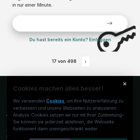
in nur einer Minute.
Alle Stellen kostenlos ansehen
Du hast bereits ein Konto? Einloggen
17
von
498
›
×
Cookies machen alles besser!
Wir verwenden
Cookies
, um Ihre Nutzererfahrung zu
verbessern und unsere Webseiten zu analysieren.
Analyse-Cookies setzen wir nur mit Ihrer Zustimmung
–
Sie können sie jederzeit ablehnen, die Webseite
funktioniert dann uneingeschränkt weiter
Österreichs juristisches Karriereportal.
Ein Service der candidatis GmbH.