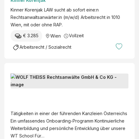
Kinner Korenjak
Kinner Korenjak LAW sucht ab sofort eine:n
Rechtsanwaltsanwärter:in (m/w/d) Arbeitsrecht in 1010
Wien, mit oder ohne RAP.
€ 3.285
Vollzeit
Wien
Arbeitsrecht / Sozialrecht
R
e
c
W
h
O
t
L
Tätigkeiten in einer der führenden Kanzleien Österreichs
s
F
Ein umfassendes Onboarding-Programm Kontinuierliche
a
T
Weiterbildung und persönliche Entwicklung über unsere
n
H
WT School Für…
w