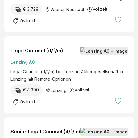
i
n
H
e
n
€ 3.729
Vollzeit
Wiener Neustadt
d
T
n
e
S
Zivilrecht
e
s
A
n
v
N
v
e
W
e
r
Ä
Legal Counsel (d/f/m)
r
e
L
t
Lenzing AG
i
T
r
n
E
Legal Counsel (d/f/m) bei Lenzing Aktiengesellschaft in
e
f
G
Lenzing mit Remote-Optionen.
t
ü
E
e
€ 4.300
Vollzeit
Lenzing
r
S
r
E
B
Zivilrecht
:
r
R
i
w
n
a
(
c
Senior Legal Counsel (d/f/m)
m
h