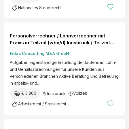
h
el
e
Nationales Steuerrecht
a
le
r
l
s
t
o
e
n
Personalverrechner / Lohnverrechner mit
r
a
Praxis in Teilzeit (w/m/d) Innsbruck / Teilzeit
/
l
Mehr Info Top Job
S
Fidas Consulting M&A GmbH
b
t
e
Aufgaben Eigenständige Erstellung der laufenden Lohn-
e
r
und Gehaltsabrechnungen für unsere Kunden aus
u
a
verschiedenen Branchen Aktive Beratung und Betreuung
e
t
in arbeits- und…
r
u
b
€ 3.800
Vollzeit
Innsbruck
n
e
g
Arbeitsrecht / Sozialrecht
r
S
a
c
t
h
e