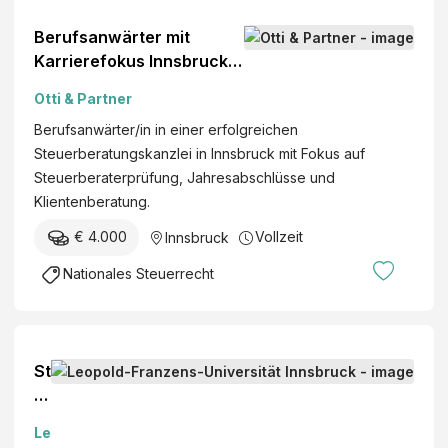
Berufsanwärter mit
Karrierefokus Innsbruck
(m/w/d)
Otti & Partner
Berufsanwärter/in in einer erfolgreichen
Steuerberatungskanzlei in Innsbruck mit Fokus auf
Steuerberaterprüfung, Jahresabschlüsse und
Klientenberatung.
€ 4.000
Vollzeit
Innsbruck
Nationales Steuerrecht
St
u
d
Le
e