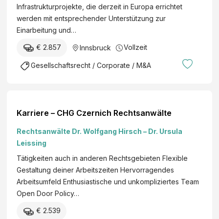
Infrastrukturprojekte, die derzeit in Europa errichtet
Abteilung
/
werden mit entsprechender Unterstützung zur
Kommunikati
d
Einarbeitung und…
on
)
Veröffentlich
€ 2.857
Vollzeit
Innsbruck
t am
Gesellschaftsrecht / Corporate / M&A
Karriere – CHG Czernich Rechtsanwälte
Rechtsanwälte Dr. Wolfgang Hirsch – Dr. Ursula
Leissing
Tätigkeiten auch in anderen Rechtsgebieten Flexible
Gestaltung deiner Arbeitszeiten Hervorragendes
Arbeitsumfeld Enthusiastische und unkompliziertes Team
Open Door Policy…
€ 2.539