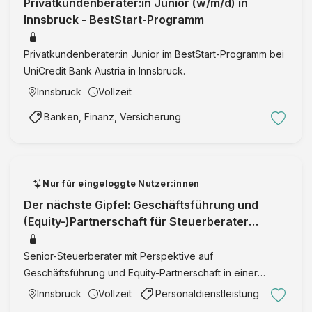
Privatkundenberater:in Junior (w/m/d) in
Innsbruck - BestStart-Programm
Privatkundenberater:in Junior im BestStart-Programm bei
UniCredit Bank Austria in Innsbruck.
Innsbruck
Vollzeit
Banken, Finanz, Versicherung
Nur für eingeloggte Nutzer:innen
Der nächste Gipfel: Geschäftsführung und
(Equity-)Partnerschaft für Steuerberater
(w/m/d)
Senior-Steuerberater mit Perspektive auf
Geschäftsführung und Equity-Partnerschaft in einer
etablierten Kanzlei in Innsbruck.
Innsbruck
Vollzeit
Personaldienstleistung