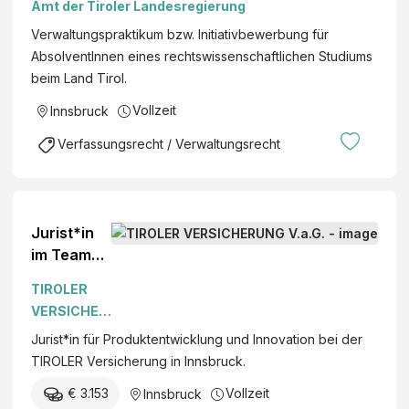
Amt der Tiroler Landesregierung
al
Verwaltungspraktikum bzw. Initiativbewerbung für
tu
AbsolventInnen eines rechtswissenschaftlichen Studiums
n
beim Land Tirol.
g
Vollzeit
Innsbruck
Verfassungsrecht / Verwaltungsrecht
Jurist*in
im Team
Produktent
TIROLER
wicklung &
VERSICHER
Innovation
UNG V.a.G.
Jurist*in für Produktentwicklung und Innovation bei der
in
TIROLER Versicherung in Innsbruck.
Innsbruck
€ 3.153
Vollzeit
Innsbruck