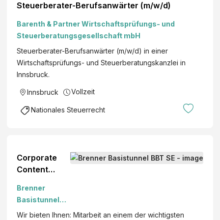
m
Steuerberater-Berufsanwärter (m/w/d)
r
i
B
Barenth & Partner Wirtschaftsprüfungs- und
d
e
Steuerberatungsgesellschaft mbH
t
r
&
Steuerberater-Berufsanwärter (m/w/d) in einer
u
P
Wirtschaftsprüfungs- und Steuerberatungskanzlei in
f
a
Innsbruck.
s
r
a
Vollzeit
Innsbruck
t
n
n
Nationales Steuerrecht
w
e
ä
r
r
K
t
G
Corporate
e
Content
r
Specialist
(
Brenner
(m/w/d)
m
Basistunnel
Bozen,
/
BBT SE
Wir bieten Ihnen: Mitarbeit an einem der wichtigsten
Innsbruck
w