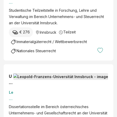
o
nt
p
Studentische Teilzeitstelle in Forschung, Lehre und
is
ol
Verwaltung im Bereich Unternehmens- und Steuerrecht
c
d-
an der Universität Innsbruck.
h
Fr
e
€ 276
Teilzeit
Innsbruck
a
M
nz
Immaterialgüterrecht / Wettbewerbsrecht
it
e
ar
Nationales Steuerrecht
n
b
s-
ei
U
t
ni
in
U
ve
F
ni
rs
or
v
it
s
Le
er
ät
c
o
si
In
h
p
Dissertationsstelle im Bereich österreichisches
tä
n
u
ol
Unternehmens- und Gesellschaftsrecht an der Universität
ts
s