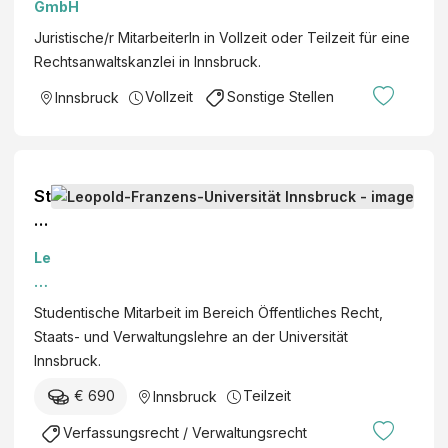
GmbH
Juristische/r MitarbeiterIn in Vollzeit oder Teilzeit für eine
Rechtsanwaltskanzlei in Innsbruck.
Vollzeit
Sonstige Stellen
Innsbruck
St
u
d
Le
e
o
nt
p
Studentische Mitarbeit im Bereich Öffentliches Recht,
is
ol
Staats- und Verwaltungslehre an der Universität
c
d-
Innsbruck.
h
Fr
e
€ 690
Teilzeit
Innsbruck
a
M
nz
Verfassungsrecht / Verwaltungsrecht
it