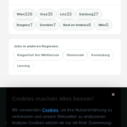
326
35
33
27
Wien
Graz
Linz
Salzburg
7
7
6
5
Bregenz
Dornbirn
Ried im Innkreis
Wels
Jobs in anderen Regionen:
Klagenfurt Am Wörthersee
Steiermark
Korneuburg
Lenzing
×
Cookies machen alles besser!
Wir verwenden
Cookies
, um Ihre Nutzererfahrung zu
verbessern und unsere Webseiten zu analysieren.
Analyse-Cookies setzen wir nur mit Ihrer Zustimmung
–