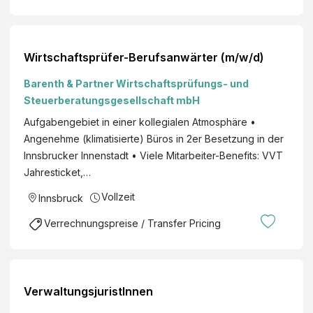
e
ar
n
b
s-
ei
U
Wirtschaftsprüfer-Berufsanwärter (m/w/d)
t
ni
in
Barenth & Partner Wirtschaftsprüfungs- und
ve
F
Steuerberatungsgesellschaft mbH
rs
or
it
Aufgabengebiet in einer kollegialen Atmosphäre •
s
ät
Angenehme (klimatisierte) Büros in 2er Besetzung in der
c
In
Innsbrucker Innenstadt • Viele Mitarbeiter-Benefits: VVT
h
n
Jahresticket,…
u
s
n
Vollzeit
Innsbruck
br
g
u
Verrechnungspreise / Transfer Pricing
u
ck
n
d
V
VerwaltungsjuristInnen
er
w