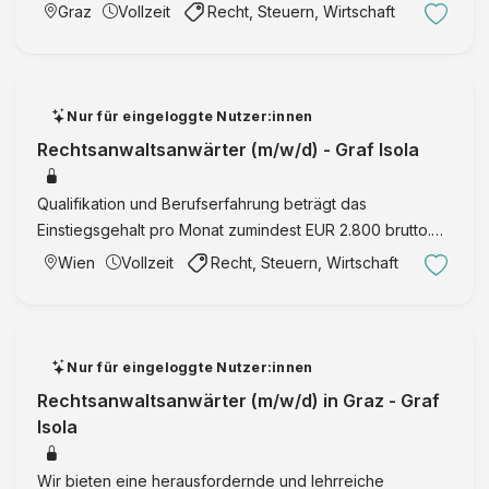
Venture Capital in Vollzeit.
Graz
Vollzeit
Recht, Steuern, Wirtschaft
Nur für eingeloggte Nutzer:innen
Rechtsanwaltsanwärter (m/w/d) - Graf Isola
Qualifikation und Berufserfahrung beträgt das
Einstiegsgehalt pro Monat zumindest EUR 2.800 brutto.
Wir freuen uns über Ihre aussagekräftige Bewerbung mit
Wien
Vollzeit
Recht, Steuern, Wirtschaft
Lebenslauf, Motivationsschreiben,
Diplomprüfungszeugnissen und al …
Nur für eingeloggte Nutzer:innen
Rechtsanwaltsanwärter (m/w/d) in Graz - Graf
Isola
Wir bieten eine herausfordernde und lehrreiche