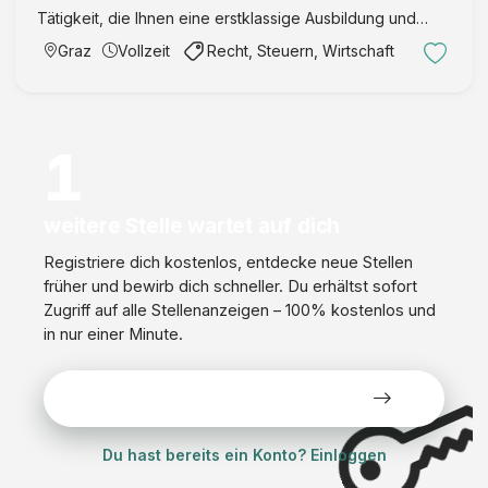
Tätigkeit, die Ihnen eine erstklassige Ausbildung und
eine sehr gute Prüfungsvorbereitung sichert. Bei uns
Graz
Vollzeit
Recht, Steuern, Wirtschaft
sitzen Sie nicht nur im Hinterzimmer, sondern kommen
rasch mit Kli …
1
weitere Stelle wartet auf dich
Registriere dich kostenlos, entdecke neue Stellen
früher und bewirb dich schneller. Du erhältst sofort
Zugriff auf alle Stellenanzeigen – 100% kostenlos und
in nur einer Minute.
Alle Stellen kostenlos ansehen
Du hast bereits ein Konto? Einloggen