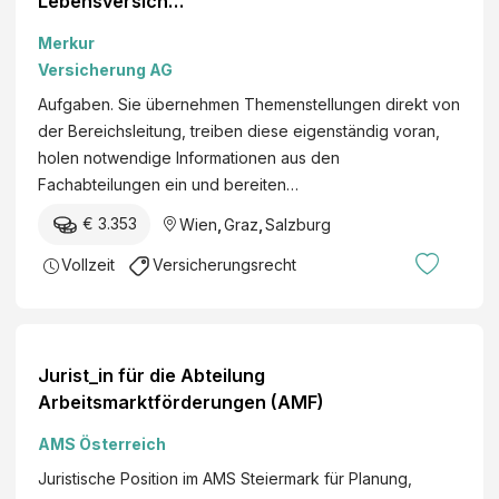
Lebensversiche
rung –
Merkur
Schwerpunkt
Versicherung AG
Projekte &
Aufgaben. Sie übernehmen Themenstellungen direkt von
Organisation
der Bereichsleitung, treiben diese eigenständig voran,
(m/w/d)
holen notwendige Informationen aus den
Fachabteilungen ein und bereiten…
€ 3.353
Wien
,
Graz
,
Salzburg
Vollzeit
Versicherungsrecht
Jurist_in für die Abteilung
Arbeitsmarktförderungen (AMF)
AMS Österreich
Juristische Position im AMS Steiermark für Planung,