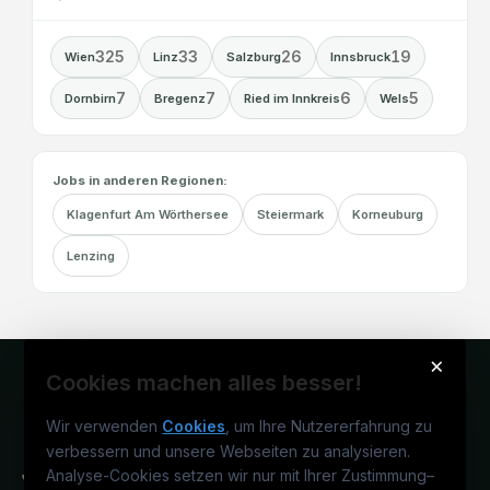
325
33
26
19
Wien
Linz
Salzburg
Innsbruck
7
7
6
5
Dornbirn
Bregenz
Ried im Innkreis
Wels
Jobs in anderen Regionen:
Klagenfurt Am Wörthersee
Steiermark
Korneuburg
Lenzing
×
Cookies machen alles besser!
Wir verwenden
Cookies
, um Ihre Nutzererfahrung zu
verbessern und unsere Webseiten zu analysieren.
Analyse-Cookies setzen wir nur mit Ihrer Zustimmung
–