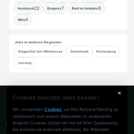
22
7
6
Innsbruck
Bregenz
Ried im Innkreis
5
Wels
Jobs in anderen Regionen:
Klagenfurt Am Wörthersee
Steiermark
Korneuburg
Lenzing
×
Cookies machen alles besser!
Wir verwenden
Cookies
, um Ihre Nutzererfahrung zu
verbessern und unsere Webseiten zu analysieren.
Analyse-Cookies setzen wir nur mit Ihrer Zustimmung
–
Sie können sie jederzeit ablehnen, die Webseite