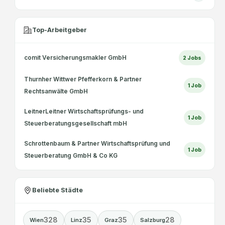
Top-Arbeitgeber
comit Versicherungsmakler GmbH
2
Jobs
Thurnher Wittwer Pfefferkorn & Partner
1
Job
Rechtsanwälte GmbH
LeitnerLeitner Wirtschaftsprüfungs- und
1
Job
Steuerberatungsgesellschaft mbH
Schrottenbaum & Partner Wirtschaftsprüfung und
1
Job
Steuerberatung GmbH & Co KG
Beliebte Städte
328
35
35
28
Wien
Linz
Graz
Salzburg