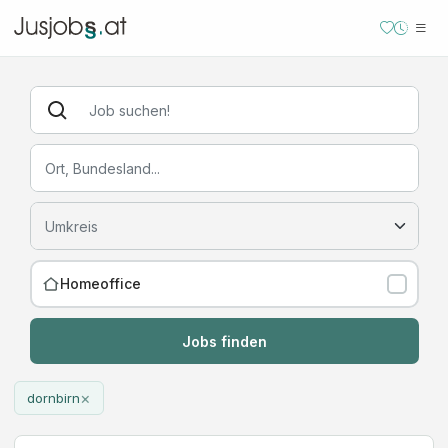
Homeoffice
Jobs finden
×
dornbirn