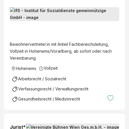
B
e
w
I
o
f
h
S
Bewohnervertreter:in mit Anteil Fachbereichsleitung,
n
-
Vollzeit in Hohenems/Vorarlberg, ab sofort oder nach
e
I
Vereinbarung.
r
n
v
Vollzeit
Hohenems
s
e
t
Arbeitsrecht / Sozialrecht
r
i
t
Verfassungsrecht / Verwaltungsrecht
t
r
u
Gesundheitsrecht / Medizinrecht
e
t
t
f
e
ü
r
r
Jurist*
: