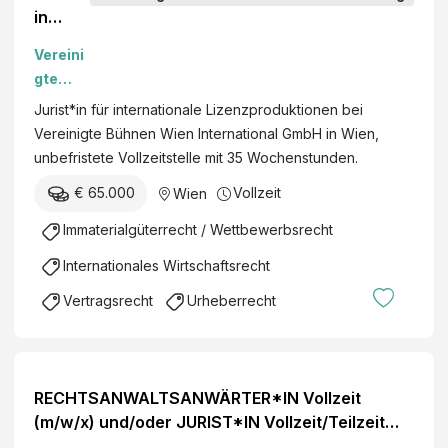
S
in
i
o
(m/w/d
n
Vereini
z
) für
m
gte
i
intern
i
Bühnen
a
Jurist*in für internationale Lizenzproduktionen bei
ational
t
Wien
l
Vereinigte Bühnen Wien International GmbH in Wien,
e
A
Ges.m.
d
unbefristete Vollzeitstelle mit 35 Wochenstunden.
Lizenz
n
b.H.
i
produk
t
€ 65.000
Vollzeit
Wien
e
tionen
e
n
Immaterialgüterrecht / Wettbewerbsrecht
i
s
l
Internationales Wirtschaftsrecht
t
F
e
Vertragsrecht
Urheberrecht
a
g
c
e
h
m
b
e
RECHTSANWALTSANWÄRTER*IN Vollzeit
e
i
(m/w/x) und/oder JURIST*IN Vollzeit/Teilzeit
r
n
(m/w/x)