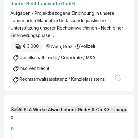
e
Jaufer Rechtsanwälte GmbH
n
i
ü
Aufgaben ▪ Projektbezogene Einbindung in unsere
c
t
spannenden Mandate ▪ Umfassende juristische
h
z
Unterstützung unserer Rechtsanwält*innen ▪ Nach einer
s
i
Einarbeitungsphase…
l
g
e
€ 3.000
Vollzeit
Wien
,
Graz
e
i
G
Gesellschaftsrecht / Corporate / M&A
t
m
u
Insolvenzrecht
b
n
Rechtsanwaltsassistenz / Kanzleiassistenz
H
g
S
e
n
A
i
L