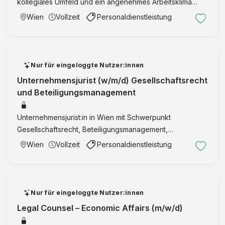
kollegiales Umfeld und ein angenehmes Arbeitsklima
Büro in gut zu erreichender Lage Jahresbruttogehalt für
Wien
Vollzeit
Personaldienstleistung
Rechtsanwaltsanwärter:innen nach positiv absolvierter
Recht …
Nur für eingeloggte Nutzer:innen
Unternehmensjurist (w/m/d) Gesellschaftsrecht
und Beteiligungsmanagement
Unternehmensjurist:in in Wien mit Schwerpunkt
Gesellschaftsrecht, Beteiligungsmanagement,
Kapitalmarktregulierung und Compliance.
Wien
Vollzeit
Personaldienstleistung
Nur für eingeloggte Nutzer:innen
Legal Counsel – Economic Affairs (m/w/d)