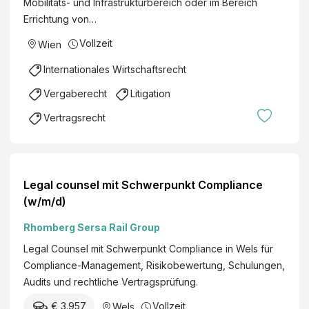
r
Mobilitäts- und Infrastrukturbereich oder im Bereich
a
G
Errichtung von…
ll
m
g
Vollzeit
Wien
b
e
H
Internationales Wirtschaftsrecht
n
&
d
Vergaberecht
Litigation
C
e
o
Vertragsrecht
r
K
)
G
Legal counsel mit Schwerpunkt Compliance
(w/m/d)
Rhomberg Sersa Rail Group
Legal Counsel mit Schwerpunkt Compliance in Wels für
Compliance-Management, Risikobewertung, Schulungen,
Audits und rechtliche Vertragsprüfung.
€ 3.957
Vollzeit
Wels