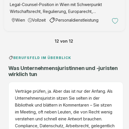
Legal-Counsel-Position in Wien mit Schwerpunkt
Wirtschaftsrecht, Regulierung, Europarecht,
Interessenvertretung, Sustainability und Compliance.
Wien
Vollzeit
Personaldienstleistung
12
von
12
BERUFSFELD IM ÜBERBLICK
Was Unternehmensjuristinnen und -juristen
wirklich tun
Verträge prüfen, ja. Aber das ist nur der Anfang. Als
Unternehmensjurist:in sitzen Sie selten in der
Bibliothek und blättern in Kommentaren – Sie sitzen
im Meeting, oft neben Leuten, die von Recht wenig
verstehen und schnell eine Antwort brauchen.
Compliance, Datenschutz, Arbeitsrecht, gelegentlich