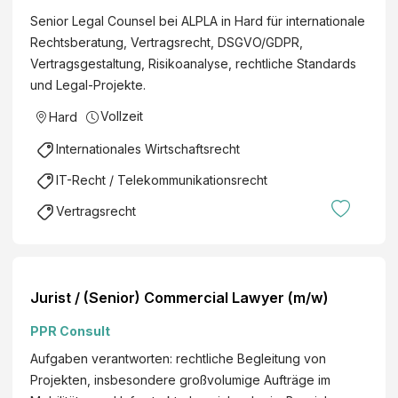
o
P
Senior Legal Counsel bei ALPLA in Hard für internationale
r
L
Rechtsberatung, Vertragsrecht, DSGVO/GDPR,
L
A
Vertragsgestaltung, Risikoanalyse, rechtliche Standards
e
W
und Legal-Projekte.
g
e
a
Vollzeit
Hard
r
l
k
Internationales Wirtschaftsrecht
C
e
o
IT-Recht / Telekommunikationsrecht
A
u
l
Vertragsrecht
n
w
s
i
e
n
l
L
Jurist / (Senior) Commercial Lawyer (m/w)
/
e
S
PPR Consult
h
M
n
Aufgaben verantworten: rechtliche Begleitung von
E
e
Projekten, insbesondere großvolumige Aufträge im
(