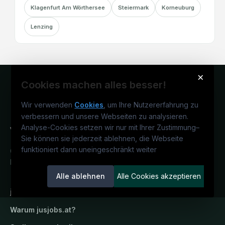
Klagenfurt Am Wörthersee
Steiermark
Korneuburg
Lenzing
×
Cookies machen alles besser!
Wir verwenden
Cookies
, um Ihre Nutzererfahrung zu
verbessern und unsere Webseiten zu analysieren.
Analyse-Cookies setzen wir nur mit Ihrer Zustimmung
–
Sie können sie jederzeit ablehnen, die Webseite
funktioniert dann uneingeschränkt weiter
Österreichs juristisches Karriereportal.
Ein Service der candidatis GmbH.
Alle ablehnen
Alle Cookies akzeptieren
jusjobs.at
Warum
jusjobs.at
?