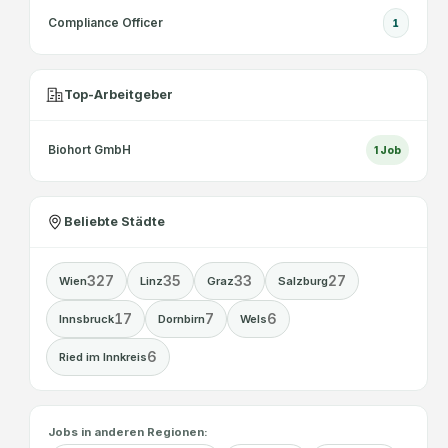
Compliance Officer
1
Top-Arbeitgeber
Biohort GmbH
1
Job
Beliebte Städte
327
35
33
27
Wien
Linz
Graz
Salzburg
17
7
6
Innsbruck
Dornbirn
Wels
6
Ried im Innkreis
Jobs in anderen Regionen: