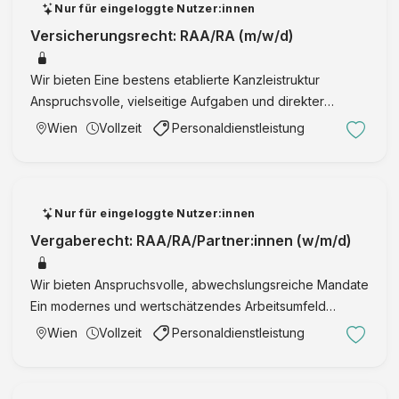
c
Nur für eingeloggte Nutzer:innen
s
h
Versicherungsrecht: RAA/RA (m/w/d)
2
t
0
s
2
Wir bieten Eine bestens etablierte Kanzleistruktur
a
7
Anspruchsvolle, vielseitige Aufgaben und direkter
n
Mandant:innenkontakt Für RAA: gute Vorbereitung auf die
Wien
Vollzeit
Personaldienstleistung
w
Prüfung, da neben dem Versicherungsrecht auch
ä
zivilrechtliche u …
l
t
Nur für eingeloggte Nutzer:innen
e
Vergaberecht: RAA/RA/Partner:innen (w/m/d)
G
m
b
Wir bieten Anspruchsvolle, abwechslungsreiche Mandate
H
Ein modernes und wertschätzendes Arbeitsumfeld
&
Flexible Arbeitszeitmodelle, je nach Lebensphase und
Wien
Vollzeit
Personaldienstleistung
C
Lebensplanung Eine positive Unternehmenskultur
o
Eigenständigkeit un …
K