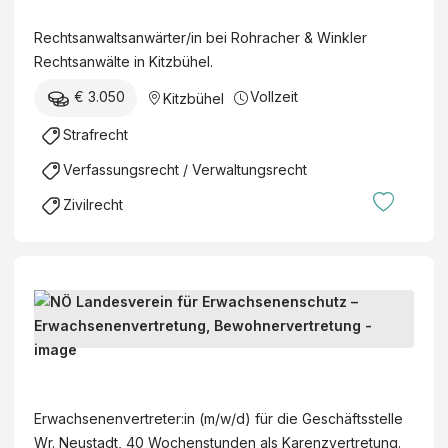
B
O
m
t
o
e
H
/
Rechtsanwaltsanwärter/in bei Rohracher & Winkler
s
K
r
R
w
Rechtsanwälte in Kitzbühel.
a
G
e
A
/
n
€ 3.050
Vollzeit
Kitzbühel
i
C
d
w
c
H
)
Strafrecht
a
h
E
l
Verfassungsrecht / Verwaltungsrecht
T
R
t
a
&
Zivilrecht
s
x
W
a
(
I
n
m
N
w
/
K
E
ä
w
L
r
r
/
E
w
t
N
d
R
a
e
Ö
)
R
c
r
L
E
Erwachsenenvertreter:in (m/w/d) für die Geschäftsstelle
h
/
a
C
Wr. Neustadt, 40 Wochenstunden als Karenzvertretung.
s