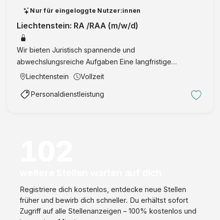
G
Nur für eingeloggte Nutzer:innen
Liechtenstein: RA /RAA (m/w/d)
Wir bieten Juristisch spannende und
abwechslungsreiche Aufgaben Eine langfristige
Karriereperspektive mit attraktiven
Liechtenstein
Vollzeit
Entwicklungsmöglichkeiten auf fachlicher und
Personaldienstleistung
persönlicher Ebene Eine freundliche und vertrauensvolle
A …
102
weitere Stellen warten auf dich
Registriere dich kostenlos, entdecke neue Stellen
früher und bewirb dich schneller. Du erhältst sofort
Zugriff auf alle Stellenanzeigen – 100% kostenlos und