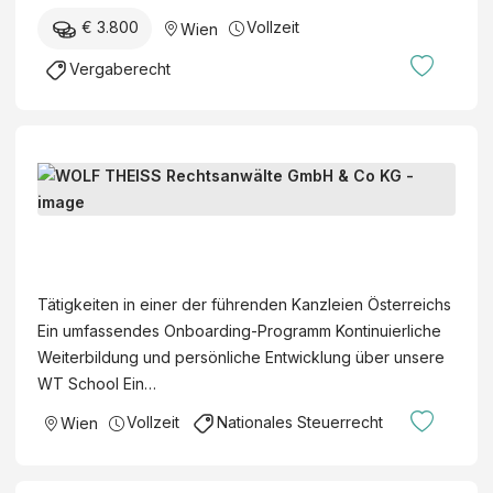
E
a
€ 3.800
Vollzeit
Wien
I
l
S
Vergaberecht
t
S
s
R
a
e
n
c
R
w
h
e
ä
t
c
r
W
s
h
t
O
a
t
e
L
n
Tätigkeiten in einer der führenden Kanzleien Österreichs
s
r
F
w
Ein umfassendes Onboarding-Programm Kontinuierliche
a
P
T
ä
Weiterbildung und persönliche Entwicklung über unsere
n
r
H
l
WT School Ein…
w
o
E
t
a
c
Vollzeit
Nationales Steuerrecht
Wien
I
e
l
u
S
G
t
r
S
m
o