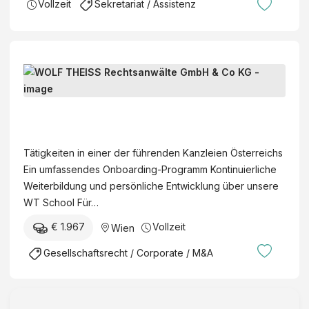
Vollzeit
Sekretariat / Assistenz
e
r
u
n
L
g
e
G
g
W
r
a
O
u
l
L
p
Tätigkeiten in einer der führenden Kanzleien Österreichs
I
F
p
Ein umfassendes Onboarding-Programm Kontinuierliche
n
T
e
Weiterbildung und persönliche Entwicklung über unsere
t
H
WT School Für…
e
E
r
€ 1.967
Vollzeit
Wien
I
n
S
Gesellschaftsrecht / Corporate / M&A
s
S
h
R
i
e
p