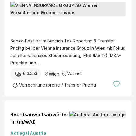
gk
o
S
n
un
eit
K
e
w
g
(w
G
n
ä
AG
/m
V
i
r
/d)
I
o
t
E
Senior-Position im Bereich Tax Reporting & Transfer
r
e
N
Pricing bei der Vienna Insurance Group in Wien mit Fokus
T
r
N
auf internationales Steuerreporting, IFRS (IAS 12), M&A-
a
A
Projekte und…
x
I
M
€ 3.353
Vollzeit
Wien
N
a
S
Verrechnungspreise / Transfer Pricing
n
U
a
R
g
A
e
N
Rechtsanwaltsanwärter
r
C
:in (m/w/d)
:
E
i
Actlegal Austria
G