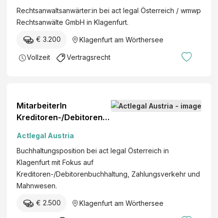
n
R
Rechtsanwaltsanwärter:in bei act legal Österreich / wmwp
O
Rechtsanwälte GmbH in Klagenfurt.
U
€ 3.200
Klagenfurt am Wörthersee
P
A
Vollzeit
Vertragsrecht
G
W
i
e
MitarbeiterIn
n
Kreditoren-/Debitorenb
e
uchhaltung (m/w/d)
Actlegal Austria
r
V
Buchhaltungsposition bei act legal Österreich in
e
Klagenfurt mit Fokus auf
r
Kreditoren-/Debitorenbuchhaltung, Zahlungsverkehr und
s
Mahnwesen.
i
€ 2.500
Klagenfurt am Wörthersee
c
h