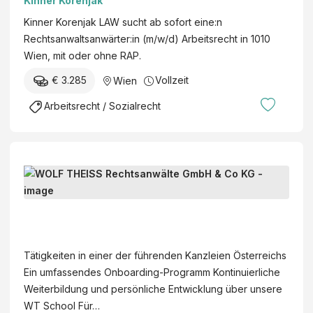
Kinner Korenjak
Kinner Korenjak LAW sucht ab sofort eine:n
Rechtsanwaltsanwärter:in (m/w/d) Arbeitsrecht in 1010
Wien, mit oder ohne RAP.
€ 3.285
Vollzeit
Wien
Arbeitsrecht / Sozialrecht
R
e
c
W
h
O
t
L
Tätigkeiten in einer der führenden Kanzleien Österreichs
s
F
Ein umfassendes Onboarding-Programm Kontinuierliche
a
T
Weiterbildung und persönliche Entwicklung über unsere
n
H
WT School Für…
w