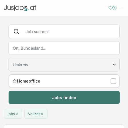
Homeoffice
Jobs finden
×
×
jobs
Vollzeit