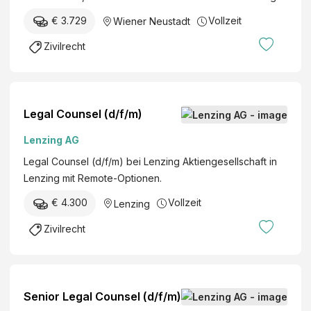
i
n
H
e
n
€ 3.729
Vollzeit
Wiener Neustadt
d
T
n
e
S
Zivilrecht
e
s
A
n
v
N
v
e
W
e
r
Ä
Legal Counsel (d/f/m)
r
e
L
t
Lenzing AG
i
T
r
n
E
Legal Counsel (d/f/m) bei Lenzing Aktiengesellschaft in
e
f
G
Lenzing mit Remote-Optionen.
t
ü
E
e
€ 4.300
Vollzeit
Lenzing
r
S
r
E
B
Zivilrecht
:
r
R
i
w
n
a
(
c
Senior Legal Counsel (d/f/m)
m
h