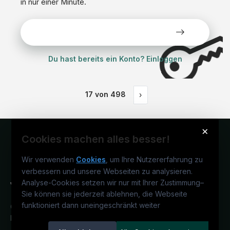
in nur einer Minute.
Alle Stellen kostenlos ansehen
Du hast bereits ein Konto? Einloggen
17
von
498
›
×
Cookies machen alles besser!
Wir verwenden
Cookies
, um Ihre Nutzererfahrung zu
verbessern und unsere Webseiten zu analysieren.
Analyse-Cookies setzen wir nur mit Ihrer Zustimmung
–
Sie können sie jederzeit ablehnen, die Webseite
funktioniert dann uneingeschränkt weiter
Österreichs juristisches Karriereportal.
Ein Service der candidatis GmbH.