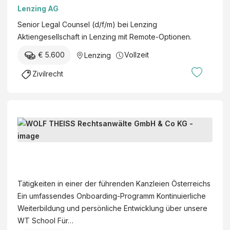
/
Lenzing AG
s
w
e
Senior Legal Counsel (d/f/m) bei Lenzing
/
n
Aktiengesellschaft in Lenzing mit Remote-Optionen.
d
e
)
€ 5.600
Vollzeit
Lenzing
n
-
s
Zivilrecht
G
c
e
h
s
u
c
t
R
h
z
e
ä
–
c
f
W
E
h
t
O
r
t
s
L
w
Tätigkeiten in einer der führenden Kanzleien Österreichs
s
s
F
a
Ein umfassendes Onboarding-Programm Kontinuierliche
a
t
T
c
Weiterbildung und persönliche Entwicklung über unsere
n
e
H
h
WT School Für…
w
l
E