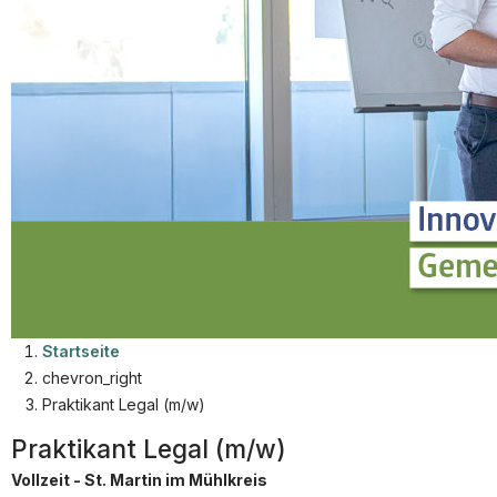
Partner
Systemstatus
Jobs
Jobs in Wien
Jobs in Graz
Jobs in Linz
Jobs in Salzburg
Jobs in Innsbruck
Jobs in der Steiermark
Startseite
chevron_right
Beliebte Suchen
Praktikant Legal (m/w)
Steuerrecht
Praktikant Legal (m/w)
Strafrecht
Vollzeit - St. Martin im Mühlkreis
Compliance Officer