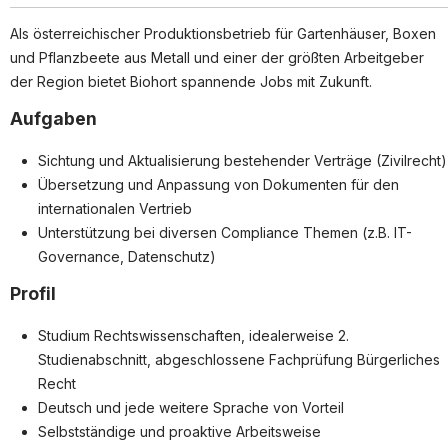
Als österreichischer Produktionsbetrieb für Gartenhäuser, Boxen
Unternehmensjurist
und Pflanzbeete aus Metall und einer der größten Arbeitgeber
Datenschutzbeauftragte:r
der Region bietet Biohort spannende Jobs mit Zukunft.
Praktikum
Aufgaben
Für Unternehmen
Sichtung und Aktualisierung bestehender Verträge (Zivilrecht)
Übersetzung und Anpassung von Dokumenten für den
Kandidaten finden
internationalen Vertrieb
Inserat buchen
Unterstützung bei diversen Compliance Themen (z.B. IT-
Governance, Datenschutz)
Profil
©
jusjobs.at
2026
Impressum
AGB
Datenschutz
Studium Rechtswissenschaften, idealerweise 2.
Cookie-Einstellungen
Studienabschnitt, abgeschlossene Fachprüfung Bürgerliches
Recht
Deutsch und jede weitere Sprache von Vorteil
Selbstständige und proaktive Arbeitsweise