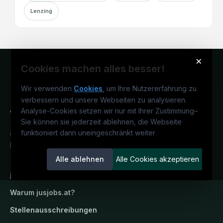
Lenzing
×
Cookies machen alles besser!
Wir verwenden
Cookies
, um Ihre Nutzererfahrung zu
verbessern und unsere Webseiten zu analysieren.
Analyse-Cookies setzen wir nur mit Ihrer Zustimmung
–
Sie können sie jederzeit ablehnen, die Webseite
funktioniert dann uneingeschränkt weiter
Österreichs juristisches Karriereportal.
Ein Service der candidatis GmbH.
Alle ablehnen
Alle Cookies akzeptieren
jusjobs.at
Warum
jusjobs.at
?
Stellenausschreibungen