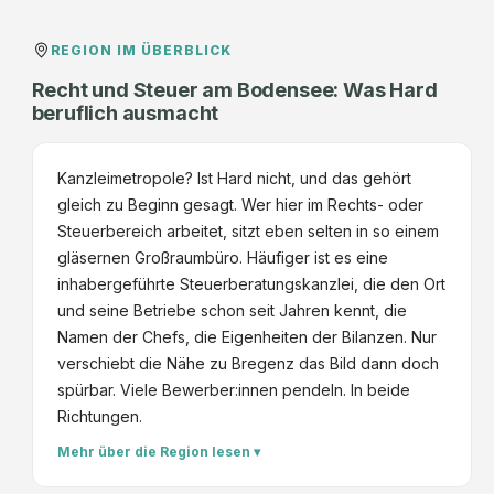
L
/
e
S
REGION IM ÜBERBLICK
h
M
Recht und Steuer am Bodensee: Was Hard
n
E
beruflich ausmacht
e
(
r
a
G
Kanzleimetropole? Ist Hard nicht, und das gehört
ll
m
gleich zu Beginn gesagt. Wer hier im Rechts- oder
g
b
Steuerbereich arbeitet, sitzt eben selten in so einem
e
H
gläsernen Großraumbüro. Häufiger ist es eine
n
&
inhabergeführte Steuerberatungskanzlei, die den Ort
d
C
und seine Betriebe schon seit Jahren kennt, die
e
o
Namen der Chefs, die Eigenheiten der Bilanzen. Nur
r
K
verschiebt die Nähe zu Bregenz das Bild dann doch
)
G
spürbar. Viele Bewerber:innen pendeln. In beide
Richtungen.
Mehr über die Region lesen ▾