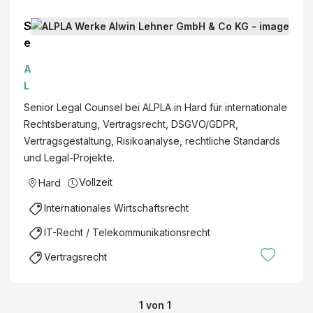
S
e
n
A
i
L
o
P
Senior Legal Counsel bei ALPLA in Hard für internationale
r
L
Rechtsberatung, Vertragsrecht, DSGVO/GDPR,
L
A
Vertragsgestaltung, Risikoanalyse, rechtliche Standards
e
W
und Legal-Projekte.
g
e
a
Vollzeit
Hard
r
l
k
Internationales Wirtschaftsrecht
C
e
o
IT-Recht / Telekommunikationsrecht
A
u
l
Vertragsrecht
n
w
s
i
e
n
1
von
1
l