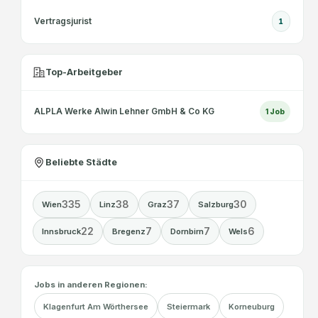
Vertragsjurist
1
Top-Arbeitgeber
ALPLA Werke Alwin Lehner GmbH & Co KG
1
Job
Beliebte Städte
335
38
37
30
Wien
Linz
Graz
Salzburg
22
7
7
6
Innsbruck
Bregenz
Dornbirn
Wels
Jobs in anderen Regionen:
Klagenfurt Am Wörthersee
Steiermark
Korneuburg