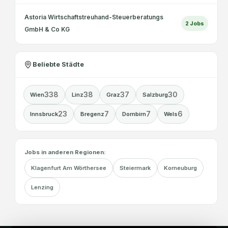
Astoria Wirtschaftstreuhand-Steuerberatungs
2
Jobs
GmbH & Co KG
Beliebte Städte
338
38
37
30
Wien
Linz
Graz
Salzburg
23
7
7
6
Innsbruck
Bregenz
Dornbirn
Wels
Jobs in anderen Regionen:
Klagenfurt Am Wörthersee
Steiermark
Korneuburg
Lenzing