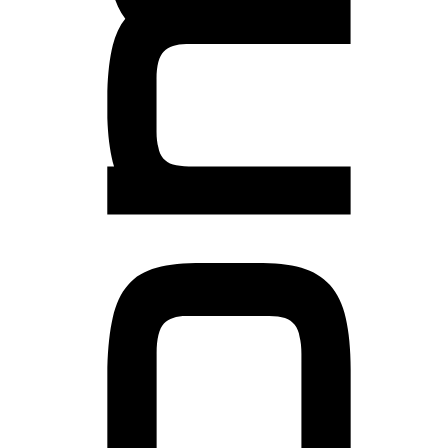
Partner
Systemstatus
Jobs
Jobs in Wien
Jobs in Graz
Jobs in Linz
Jobs in Salzburg
Jobs in Innsbruck
Jobs in der Steiermark
Beliebte Suchen
Steuerrecht
Strafrecht
Compliance Officer