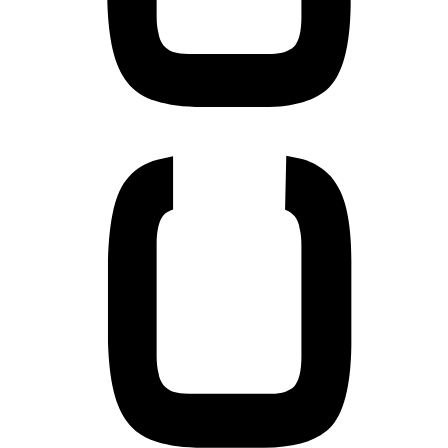
Unternehmensjurist
Datenschutzbeauftragte:r
Praktikum
Für Unternehmen
Kandidaten finden
Inserat buchen
©
jusjobs.at
2026
Impressum
AGB
Datenschutz
Cookie-Einstellungen