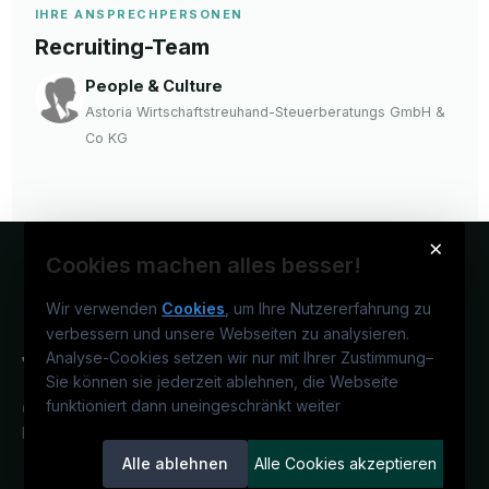
IHRE ANSPRECHPERSONEN
Recruiting-Team
People & Culture
Astoria Wirtschaftstreuhand-Steuerberatungs GmbH &
Co KG
×
Cookies machen alles besser!
Wir verwenden
Cookies
, um Ihre Nutzererfahrung zu
verbessern und unsere Webseiten zu analysieren.
Analyse-Cookies setzen wir nur mit Ihrer Zustimmung
–
Sie können sie jederzeit ablehnen, die Webseite
funktioniert dann uneingeschränkt weiter
Österreichs juristisches Karriereportal.
Ein Service der candidatis GmbH.
Alle ablehnen
Alle Cookies akzeptieren