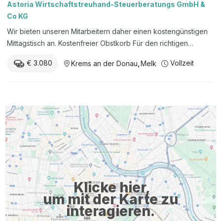
Astoria Wirtschaftstreuhand-Steuerberatungs GmbH &
Co KG
Wir bieten unseren Mitarbeitern daher einen kostengünstigen
Mittagstisch an. Kostenfreier Obstkorb Für den richtigen
Vitaminkick bieten wir unseren Mitarbeitern einen kostenfreien
€ 3.080
Vollzeit
Krems an der Donau
,
Melk
Obstkorb, der regelmäßig mit frischen Früchten angefüllt wird.
Mitarbeiter-Events Bei uns wird ein gutes Arbeitsklima
großgeschrieben und gefördert! Um das Miteinander zu
stärken, organisieren wir für unsere Mitarbeiter regelmäßige
Aktivitäten und Events, wie Betriebsausflüge und After-Work-
Treffen. Moderner Arbeitsplatz Wir gehen mit der Zeit! Damit
wir unsere Kunden zeitgerecht beraten können, ist uns auch
ein moderner Arbeitsplatz mit entsprechender Ausstattung sehr
wichtig. Weiterbildung Die persönliche und berufliche
Weiterbildung ist in unserem Berufsstand unerlässlich. Denn nur
Klicke hier,
wer auf dem aktuellen ...
um mit der Karte zu
interagieren.