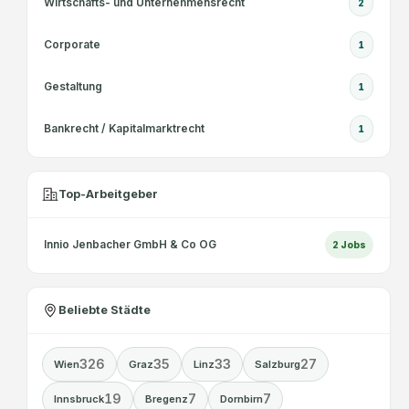
Wirtschafts- und Unternehmensrecht
2
Corporate
1
Gestaltung
1
Bankrecht / Kapitalmarktrecht
1
Top-Arbeitgeber
Innio Jenbacher GmbH & Co OG
2
Jobs
Beliebte Städte
326
35
33
27
Wien
Graz
Linz
Salzburg
19
7
7
Innsbruck
Bregenz
Dornbirn