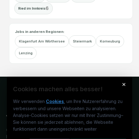
6
Ried im Innkreis
Jobs in anderen Regionen:
Klagenfurt Am Wörthersee
Steiermark
Korneuburg
Lenzing
×
Cookies machen alles besser!
Wir verwenden
Cookies
, um Ihre Nutzererfahrung zu
verbessern und unsere Webseiten zu analysieren.
Analyse-Cookies setzen wir nur mit Ihrer Zustimmung
–
Sie können sie jederzeit ablehnen, die Webseite
funktioniert dann uneingeschränkt weiter
Österreichs juristisches Karriereportal.
Ein Service der candidatis GmbH.