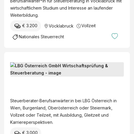
Berufsanwärter*in für Steuerberatung in Vöcklabruck mit
wirtschaftlichem Studium und Interesse an laufender
Weiterbildung.
€ 3.200
Vollzeit
Vöcklabruck
Nationales Steuerrecht
S
t
e
L
u
B
e
G
Steuerberater-Berufsanwärter:in bei LBG Österreich in
r
Ö
Wien, Burgenland, Oberösterreich oder Steiermark,
b
s
Vollzeit oder Teilzeit, mit Ausbildung, Gleitzeit und
e
t
Karriereperspektiven.
r
e
a
€ 3.000