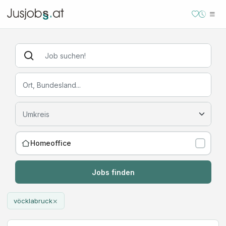
Homeoffice
Jobs finden
×
vöcklabruck