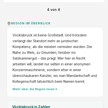
t
i
s
4
von
4
n
p
r
REGION IM ÜBERBLICK
ü
f
Vöcklabruck ist keine Großstadt. Und trotzdem
u
verlangt der Standort mehr an juristischer
n
Kompetenz, als die meisten vermuten würden. Die
g
Nähe zu Wels, zu Gmunden, hinüber ins
&
Salzkammergut – das prägt. Wer hier im Recht
S
arbeiten will, landet nur selten in einer anonymen
t
Konzernmaschinerie, sondern eher in einer
e
überschaubaren Kanzlei, wo man Mandantschaft und
u
Kollegenschaft tatsächlich beim Namen kennt.
e
r
Mehr über die Region lesen ▾
b
e
r
Vöcklabruck
in Zahlen