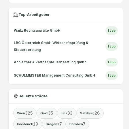
Top-Arbeitgeber
Waitz Rechtsanwälte GmbH
1
Job
LBG Österreich GmbH Wirtschaftsprüfung &
1
Job
Steuerberatung
Achleitner + Partner steuerberatung gmbh
1
Job
SCHULMEISTER Management Consulting GmbH
1
Job
Beliebte Städte
325
35
33
26
Wien
Graz
Linz
Salzburg
19
7
7
Innsbruck
Bregenz
Dornbirn