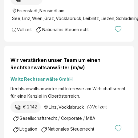
r
t
r
Eisenstadt
,
Neusiedl am
e
e
r
See
,
Linz
,
Wien
,
Graz
,
Vöcklabruck
,
Leibnitz
,
Liezen
,
Schladmin
i
-
Vollzeit
Nationales Steuerrecht
c
B
h
e
G
r
m
u
Wir verstärken unser Team um einen
b
f
Rechtsanwaltsanwärter (m/w)
H
s
W
a
Waitz Rechtsanwälte GmbH
i
n
Rechtsanwaltsanwärter mit Interesse am Wirtschaftsrecht
r
w
für eine Kanzlei in Oberösterreich.
t
ä
s
€ 2.142
Vollzeit
r
Linz
,
Vöcklabruck
c
t
Gesellschaftsrecht / Corporate / M&A
h
e
a
r
Litigation
Nationales Steuerrecht
f
: