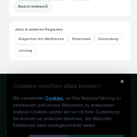
6
Ried im Innkreis
Jobs in anderen Regionen:
Klagenfurt Am Wörthersee
Steiermark
Korneuburg
Lenzing
×
Cookies machen alles besser!
Wir verwenden
Cookies
, um Ihre Nutzererfahrung zu
verbessern und unsere Webseiten zu analysieren.
Analyse-Cookies setzen wir nur mit Ihrer Zustimmung
–
Sie können sie jederzeit ablehnen, die Webseite
funktioniert dann uneingeschränkt weiter
Österreichs juristisches Karriereportal.
Ein Service der candidatis GmbH.