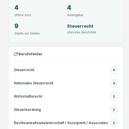
a
4
4
t
offene Jobs
Arbeitgeber
u
9
n
Steuerrecht
g
stärkstes Berufsfeld
Städte mit Stellen
Berufsfelder
Steuerrecht
4
Nationales Steuerrecht
3
Wirtschaftsrecht
2
Steuerberatung
2
Rechtsanwaltsanwärterschaft / Konzipient / Associates
1