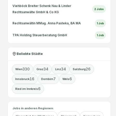
Viehböck Breiter Schenk Nau & Linder
2
Jobs
Rechtsanwälte GmbH & Co KG
Rechtsanwältin MMag. Anna Pasteka, BA MA
1
Job
TPA Holding Steuerberatung GmbH
1
Job
Beliebte Städte
330
34
34
26
Wien
Graz
Linz
Salzburg
16
7
6
Innsbruck
Dornbirn
Wels
6
Ried im Innkreis
Jobs in anderen Regionen: