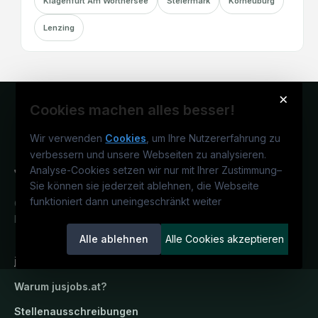
Klagenfurt Am Wörthersee
Steiermark
Korneuburg
Lenzing
×
Cookies machen alles besser!
Wir verwenden
Cookies
, um Ihre Nutzererfahrung zu
verbessern und unsere Webseiten zu analysieren.
Analyse-Cookies setzen wir nur mit Ihrer Zustimmung
–
Sie können sie jederzeit ablehnen, die Webseite
funktioniert dann uneingeschränkt weiter
Österreichs juristisches Karriereportal.
Ein Service der candidatis GmbH.
Alle ablehnen
Alle Cookies akzeptieren
jusjobs.at
Warum
jusjobs.at
?
Stellenausschreibungen