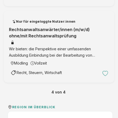
Nur für eingeloggte Nutzer:innen
Rechtsanwaltsanwärter/innen (m/w/d)
ohne/mit Rechtsanwaltsprüfung
Wir bieten: die Perspektive einer umfassenden
Ausbildung Einbindung bei der Bearbeitung von
nationalen und internationalen Causen ein angenehmes
Mödling
Vollzeit
Arbeitsklima in einem kleinen Team und […] Read More
Recht, Steuern, Wirtschaft
4
von
4
REGION IM ÜBERBLICK