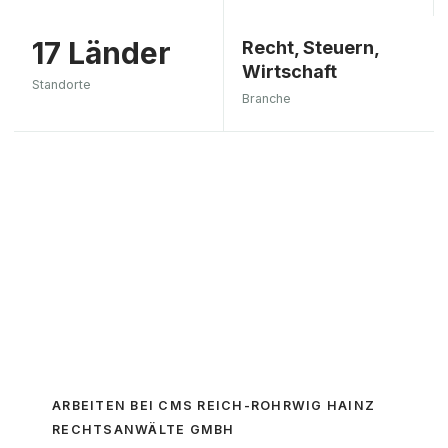
17 Länder
Recht, Steuern,
Wirtschaft
Standorte
Branche
”
CMS Reich-Rohrwig Hainz
bietet umfassende
Rechtsberatung in 17 Ländern
und ist bekannt für seine
internationale Expertise.
ARBEITEN BEI
CMS REICH-ROHRWIG HAINZ
RECHTSANWÄLTE GMBH