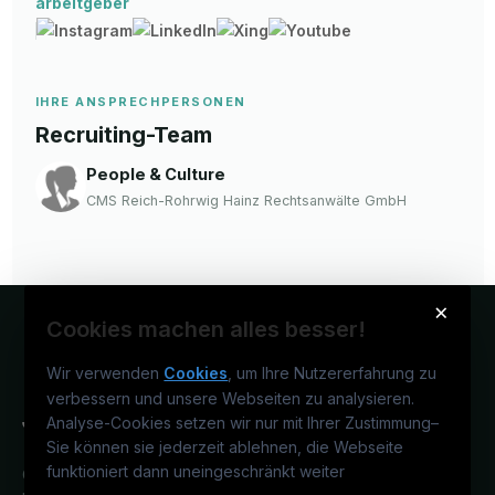
arbeitgeber
IHRE ANSPRECHPERSONEN
Recruiting-Team
People & Culture
CMS Reich-Rohrwig Hainz Rechtsanwälte GmbH
×
Cookies machen alles besser!
Wir verwenden
Cookies
, um Ihre Nutzererfahrung zu
verbessern und unsere Webseiten zu analysieren.
Analyse-Cookies setzen wir nur mit Ihrer Zustimmung
–
Sie können sie jederzeit ablehnen, die Webseite
funktioniert dann uneingeschränkt weiter
Österreichs juristisches Karriereportal.