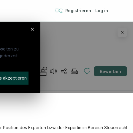
Registrieren
Log in
×
seiten zu
jederzeit
ebte Suchen
Für Unternehmen
Bewerben
errecht
Kandidaten finden
s akzeptieren
frecht
Inserat buchen
liance Officer
rnehmensjurist
nschutzbeauftragte:r
tikum
er Position des Experten bzw. der Expertin im Bereich Steuerrecht