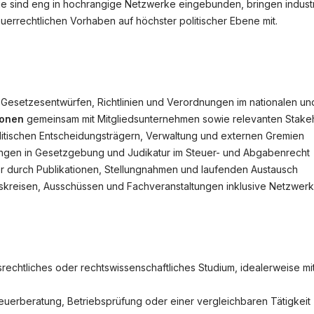
Sie sind eng in hochrangige Netzwerke eingebunden, bringen indus
uerrechtlichen Vorhaben auf höchster politischer Ebene mit.
nstellungen
Gesetzesentwürfen, Richtlinien und Verordnungen im nationalen und
ionen
gemeinsam mit Mitgliedsunternehmen sowie relevanten Stake
tischen Entscheidungsträgern, Verwaltung und externen Gremien
ungen in Gesetzgebung und Judikatur im Steuer- und Abgabenrecht
r durch Publikationen, Stellungnahmen und laufenden Austausch
skreisen, Ausschüssen und Fachveranstaltungen inklusive Netzwer
srechtliches oder rechtswissenschaftliches Studium, idealerweise m
Steuerberatung, Betriebsprüfung oder einer vergleichbaren Tätigkeit