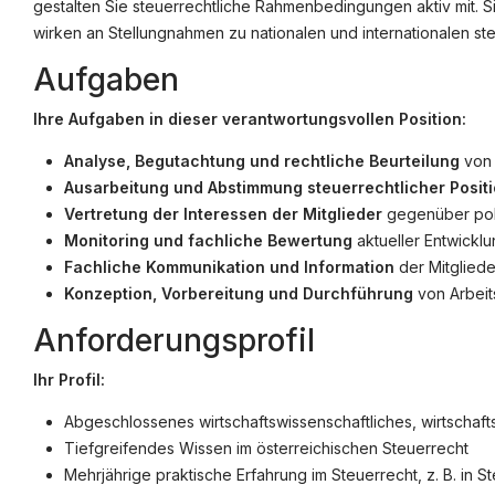
gestalten Sie steuerrechtliche Rahmenbedingungen aktiv mit. 
wirken an Stellungnahmen zu nationalen und internationalen ste
Aufgaben
©
jusjobs.at
2026
Impressum
AGB
Datenschutz
Cookie-Ei
Ihre Aufgaben in dieser verantwortungsvollen Position:
Analyse, Begutachtung und rechtliche Beurteilung
von 
Ausarbeitung und Abstimmung steuerrechtlicher Posit
Vertretung der Interessen der Mitglieder
gegenüber poli
Monitoring und fachliche Bewertung
aktueller Entwickl
Fachliche Kommunikation und Information
der Mitgliede
Konzeption, Vorbereitung und Durchführung
von Arbeit
Anforderungsprofil
Ihr Profil:
Abgeschlossenes wirtschaftswissenschaftliches, wirtschaft
Tiefgreifendes Wissen im österreichischen Steuerrecht
Mehrjährige praktische Erfahrung im Steuerrecht, z. B. in 