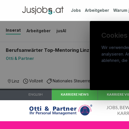
Jobs
Arbeitgeber
Warum
Inserat
Arbeitgeber
jusAI
Cookies
Wir verwende
Berufsanwärter Top-Mentoring Linz (m/w/d)
analysieren. A
Otti & Partner
jusj
ablehnen, die 
War
Österreichs juristisches Karriereportal.
Stel
Vollzeit
Nationales Steuerrecht
€ 3.428
Linz
Ein Service der candidatis GmbH.
Arbe
Part
Syst