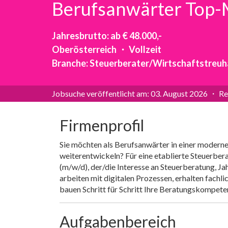
©
jusjobs.at
2026
Impressum
AGB
Datenschutz
Cookie-Ei