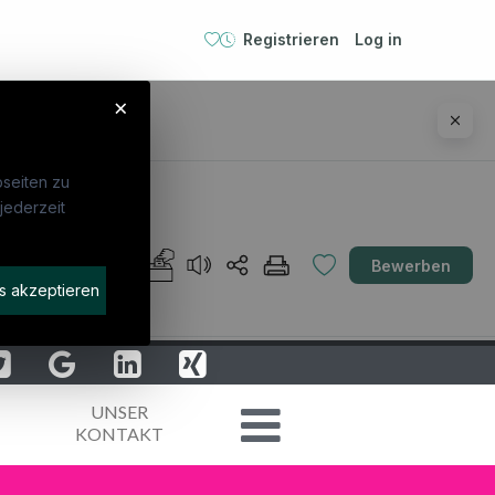
Registrieren
Log in
×
seiten zu
jederzeit
ebte Suchen
Für Unternehmen
AT
Bewerben
errecht
Kandidaten finden
s akzeptieren
frecht
Inserat buchen
liance Officer
rnehmensjurist
nschutzbeauftragte:r
tikum