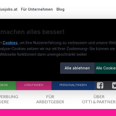
jusjobs.at
Für Unternehmen
Blog
 machen alles besser!
n
Cookies
, um Ihre Nutzererfahrung zu verbessern und unsere Web
nalyse-Cookies setzen wir nur mit Ihrer Zustimmung
–
Sie können sie 
obs.at
Jobs
Beli
Webseite funktioniert dann uneingeschränkt weiter
um
jusjobs.at
?
Jobs in Wien
Steu
Alle ablehnen
Alle Cookie
lenausschreibungen
Jobs in Graz
Stra
itgeber entdecken
Jobs in Linz
Comp
ner
Jobs in Salzburg
Unte
emstatus
Jobs in Innsbruck
Date
Jobs in der Steiermark
Prak