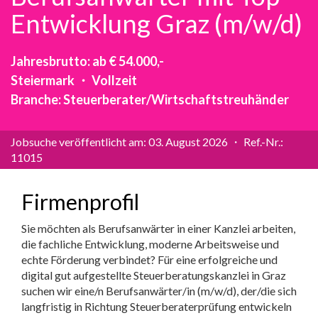
Partner
Systemstatus
Jobs
Jobs in Wien
Jobs in Graz
Jobs in Linz
Jobs in Salzburg
Jobs in Innsbruck
Jobs in der Steiermark
Beliebte Suchen
Steuerrecht
Strafrecht
Compliance Officer