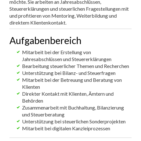
Unternehmensjurist
Datenschutzbeauftragte:r
Praktikum
Für Unternehmen
Kandidaten finden
Inserat buchen
©
jusjobs.at
2026
Impressum
AGB
Datenschutz
Cookie-Einstellungen