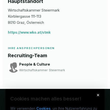
Hauptstandort
Wirtschaftskammer Steiermark
Körblergasse
111-113
8010
Graz
, Österreich
https://www.wko.at/stmk
IHRE ANSPRECHPERSONEN
Recruiting-Team
People & Culture
Wirtschaftskammer Steiermark
×
Cookies machen alles besser!
Wir verwenden
Cookies
, um Ihre Nutzererfahrung zu