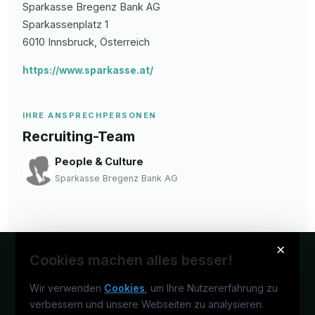
Sparkasse Bregenz Bank AG
Sparkassenplatz
1
6010
Innsbruck
, Österreich
https://www.sparkasse.at/
IHRE ANSPRECHPERSONEN
Recruiting-Team
People & Culture
Sparkasse Bregenz Bank AG
×
Cookies machen alles besser!
Wir verwenden
Cookies
, um Ihre Nutzererfahrung zu
verbessern und unsere Webseiten zu analysieren.