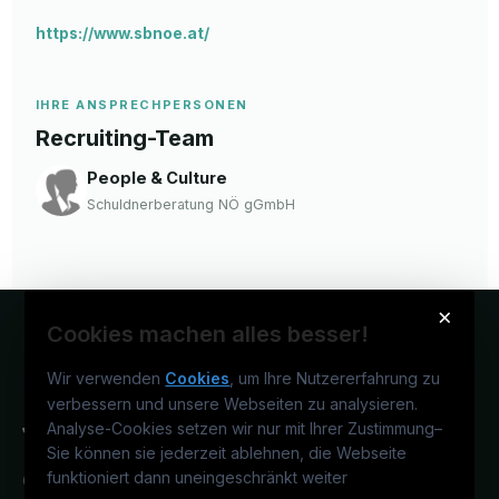
https://www.sbnoe.at/
IHRE ANSPRECHPERSONEN
Recruiting-Team
People & Culture
Schuldnerberatung NÖ gGmbH
×
Cookies machen alles besser!
Wir verwenden
Cookies
, um Ihre Nutzererfahrung zu
verbessern und unsere Webseiten zu analysieren.
Analyse-Cookies setzen wir nur mit Ihrer Zustimmung
–
Sie können sie jederzeit ablehnen, die Webseite
funktioniert dann uneingeschränkt weiter
Österreichs juristisches Karriereportal.