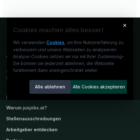
×
Cookies machen alles besser!
Wir verwenden
Cookies
, um Ihre Nutzererfahrung zu
verbessern und unsere Webseiten zu analysieren.
Analyse-Cookies setzen wir nur mit Ihrer Zustimmung
–
Sie können sie jederzeit ablehnen, die Webseite
funktioniert dann uneingeschränkt weiter
Österreichs juristisches Karriereportal.
Ein Service der candidatis GmbH.
Alle ablehnen
Alle Cookies akzeptieren
jusjobs.at
Warum
jusjobs.at
?
Stellenausschreibungen
Arbeitgeber entdecken