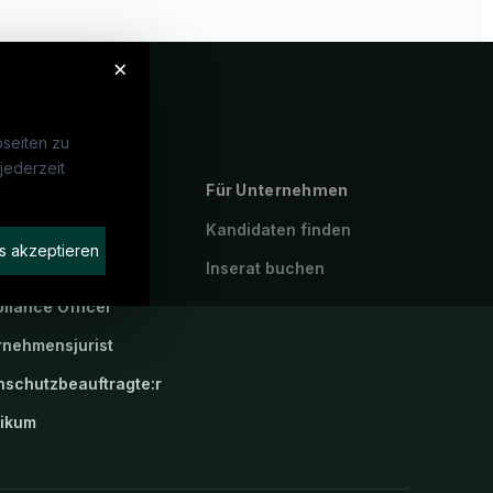
×
seiten zu
jederzeit
ebte Suchen
Für Unternehmen
errecht
Kandidaten finden
s akzeptieren
frecht
Inserat buchen
liance Officer
rnehmensjurist
nschutzbeauftragte:r
tikum