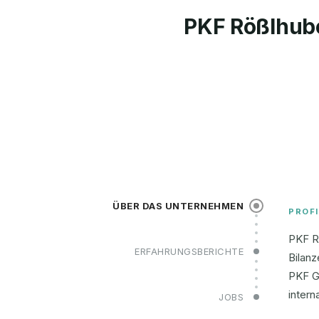
PKF Rößlhub
ÜBER DAS UNTERNEHMEN
PROFI
PKF Rö
ERFAHRUNGSBERICHTE
Bilanz
PKF Gl
intern
JOBS