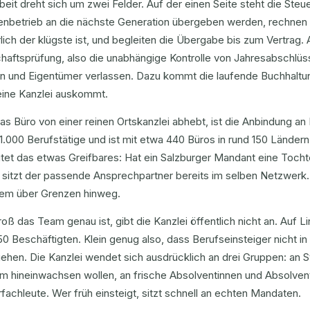
beit dreht sich um zwei Felder. Auf der einen Seite steht die Steue
ienbetrieb an die nächste Generation übergeben werden, rechnen
lich der klügste ist, und begleiten die Übergabe bis zum Vertrag. 
haftsprüfung, also die unabhängige Kontrolle von Jahresabschlüss
n und Eigentümer verlassen. Dazu kommt die laufende Buchhaltun
eine Kanzlei auskommt.
s Büro von einer reinen Ortskanzlei abhebt, ist die Anbindung an
1.000 Berufstätige und ist mit etwa 440 Büros in rund 150 Ländern
et das etwas Greifbares: Hat ein Salzburger Mandant eine Tochte
 sitzt der passende Ansprechpartner bereits im selben Netzwerk.
dem über Grenzen hinweg.
oß das Team genau ist, gibt die Kanzlei öffentlich nicht an. Auf 
 50 Beschäftigten. Klein genug also, dass Berufseinsteiger nicht i
ehen. Die Kanzlei wendet sich ausdrücklich an drei Gruppen: an 
um hineinwachsen wollen, an frische Absolventinnen und Absolven
fachleute. Wer früh einsteigt, sitzt schnell an echten Mandaten.