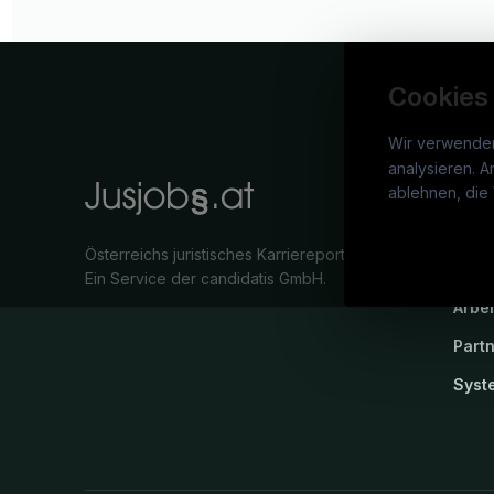
Cookies
Wir verwende
analysieren. A
jusj
ablehnen, die 
War
Österreichs juristisches Karriereportal.
Stel
Ein Service der candidatis GmbH.
Arbe
Part
Syst