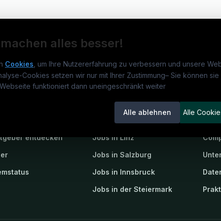
 machen alles besser!
n
Cookies
, um Ihre Nutzererfahrung zu verbessern und unsere Web
nalyse-Cookies setzen wir nur mit Ihrer Zustimmung
–
Sie können sie 
obs.at
Jobs
Beli
Webseite funktioniert dann uneingeschränkt weiter
um
jusjobs.at
?
Jobs in Wien
Steu
Alle ablehnen
Alle Cookie
lenausschreibungen
Jobs in Graz
Stra
itgeber entdecken
Jobs in Linz
Comp
ner
Jobs in Salzburg
Unte
emstatus
Jobs in Innsbruck
Date
Jobs in der Steiermark
Prak