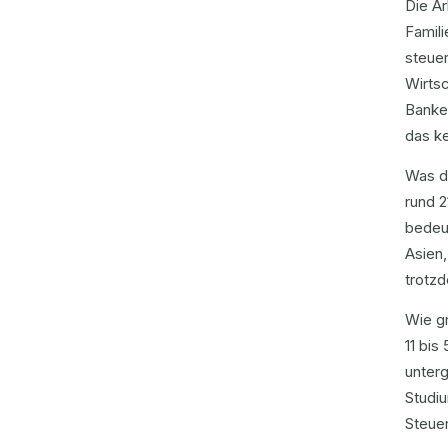
Die Ar
Famil
steuer
Wirtsc
Banke
das k
Was da
rund 2
bedeut
Asien,
trotz
Wie gr
11 bis
unterg
Studi
Steuer