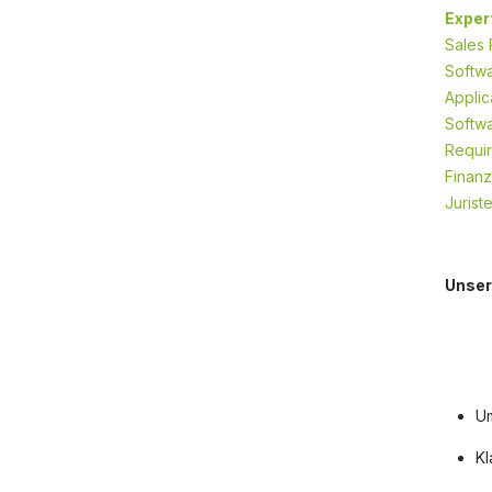
Exper
Sales 
Softwa
Applic
Softwa
Requir
Finanz
Jurist
Unser
Um
Kl