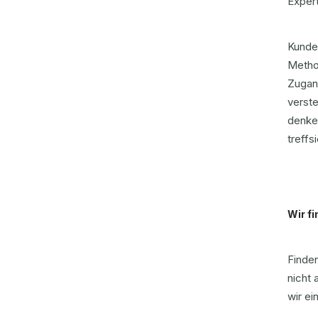
Exper
Kunde
Method
Zugan
verste
denken
treffs
Wir fi
Finde
nicht 
wir ei