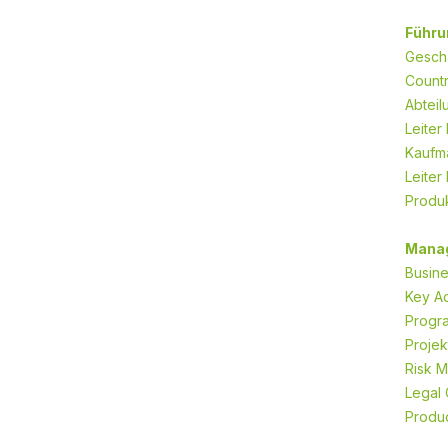
Führu
Geschä
Countr
Abteil
Leiter
Kaufmä
Leiter
Produk
Mana
Busin
Key A
Progra
Projek
Risk 
Legal 
Produ