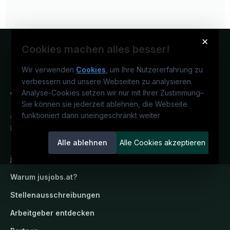
×
Cookies machen alles besser!
Wir verwenden
Cookies
, um Ihre Nutzererfahrung zu
verbessern und unsere Webseiten zu analysieren.
Analyse-Cookies setzen wir nur mit Ihrer Zustimmung
–
Sie können sie jederzeit ablehnen, die Webseite
funktioniert dann uneingeschränkt weiter
Österreichs juristisches Karriereportal.
Ein Service der candidatis GmbH.
Alle ablehnen
Alle Cookies akzeptieren
jusjobs.at
Warum
jusjobs.at
?
Stellenausschreibungen
Arbeitgeber entdecken