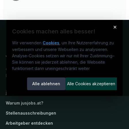
×
Cookies machen alles besser!
Wir verwenden
Cookies
, um Ihre Nutzererfahrung zu
verbessern und unsere Webseiten zu analysieren.
Analyse-Cookies setzen wir nur mit Ihrer Zustimmung
–
Sie können sie jederzeit ablehnen, die Webseite
funktioniert dann uneingeschränkt weiter
Österreichs juristisches Karriereportal.
Ein Service der candidatis GmbH.
Alle ablehnen
Alle Cookies akzeptieren
jusjobs.at
Warum
jusjobs.at
?
Stellenausschreibungen
Arbeitgeber entdecken