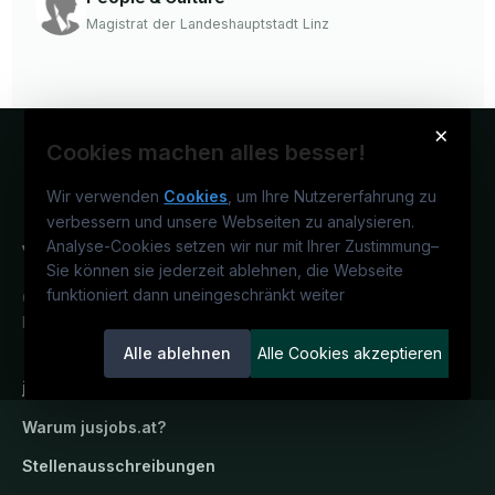
Magistrat der Landeshauptstadt Linz
×
Cookies machen alles besser!
Wir verwenden
Cookies
, um Ihre Nutzererfahrung zu
verbessern und unsere Webseiten zu analysieren.
Analyse-Cookies setzen wir nur mit Ihrer Zustimmung
–
Sie können sie jederzeit ablehnen, die Webseite
funktioniert dann uneingeschränkt weiter
Österreichs juristisches Karriereportal.
Ein Service der candidatis GmbH.
Alle ablehnen
Alle Cookies akzeptieren
jusjobs.at
Warum
jusjobs.at
?
Stellenausschreibungen