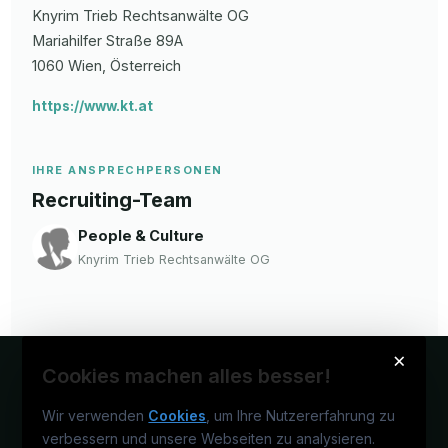
Knyrim Trieb Rechtsanwälte OG
Mariahilfer Straße
89A
1060
Wien
, Österreich
https://www.kt.at
IHRE ANSPRECHPERSONEN
Recruiting-Team
People & Culture
Knyrim Trieb Rechtsanwälte OG
×
Cookies machen alles besser!
Wir verwenden
Cookies
, um Ihre Nutzererfahrung zu
verbessern und unsere Webseiten zu analysieren.