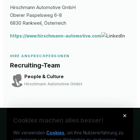
Hirschmann Automotive GmbH
Oberer Paspelsweg
6-8
6830
Rankweil
, Österreich
https://www.hirschmann-automotive.com
IHRE ANSPRECHPERSONEN
Recruiting-Team
People & Culture
Hirschmann Automotive GmbH
×
Cookies machen alles besser!
Wir verwenden
Cookies
, um Ihre Nutzererfahrung zu
verbessern und unsere Webseiten zu analysieren.