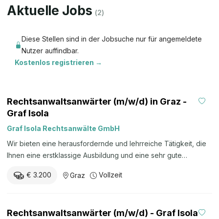
Aktuelle Jobs
(
2
)
Diese Stellen sind in der Jobsuche nur für angemeldete
Nutzer auffindbar.
Kostenlos registrieren →
Rechtsanwaltsanwärter (m/w/d) in Graz -
Graf Isola
Graf Isola Rechtsanwälte GmbH
Wir bieten eine herausfordernde und lehrreiche Tätigkeit, die
Ihnen eine erstklassige Ausbildung und eine sehr gute
Prüfungsvorbereitung sichert. Bei uns sitzen Sie nicht nur im
€ 3.200
Vollzeit
Graz
Hinterzimmer, sondern kommen rasch mit Klienten und
Behörden in Kontakt. Bruttomonatsgehalt ab EUR 3.200,00. Bitte
senden Sie Ihre Bewerbung mit Lebenslauf,
Rechtsanwaltsanwärter (m/w/d) - Graf Isola
Motivationsschreiben, Diplomprüfungszeugnissen und