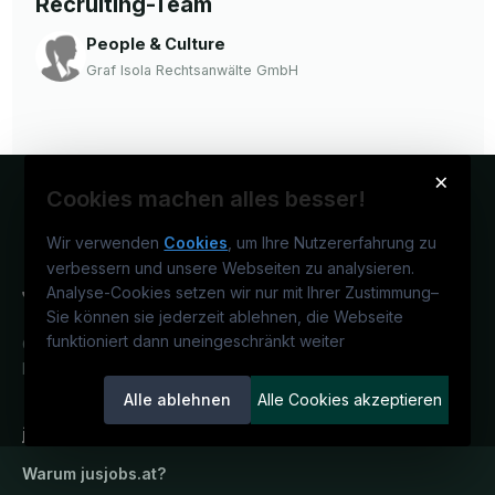
Recruiting-Team
People & Culture
Graf Isola Rechtsanwälte GmbH
×
Cookies machen alles besser!
Wir verwenden
Cookies
, um Ihre Nutzererfahrung zu
verbessern und unsere Webseiten zu analysieren.
Analyse-Cookies setzen wir nur mit Ihrer Zustimmung
–
Sie können sie jederzeit ablehnen, die Webseite
funktioniert dann uneingeschränkt weiter
Österreichs juristisches Karriereportal.
Ein Service der candidatis GmbH.
Alle ablehnen
Alle Cookies akzeptieren
jusjobs.at
Warum
jusjobs.at
?