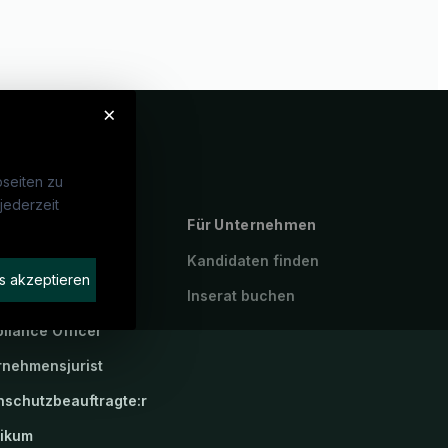
×
seiten zu
jederzeit
ebte Suchen
Für Unternehmen
errecht
Kandidaten finden
s akzeptieren
frecht
Inserat buchen
liance Officer
rnehmensjurist
nschutzbeauftragte:r
tikum