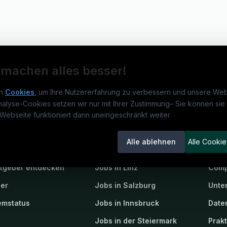
 machen alles besser!
n
Cookies
, um Ihre Nutzererfahrung zu verbessern und unsere Web
nalyse-Cookies setzen wir nur mit Ihrer Zustimmung
–
Sie können sie 
obs.at
Jobs
Beli
Webseite funktioniert dann uneingeschränkt weiter
um
jusjobs.at
?
Jobs in Wien
Steu
Alle ablehnen
Alle Cookie
lenausschreibungen
Jobs in Graz
Stra
itgeber entdecken
Jobs in Linz
Comp
ner
Jobs in Salzburg
Unte
emstatus
Jobs in Innsbruck
Date
Jobs in der Steiermark
Prak