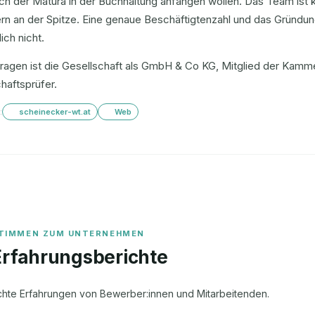
ch der Matura in der Buchhaltung anfangen wollen. Das Team ist kle
rn an der Spitze. Eine genaue Beschäftigtenzahl und das Gründung
lich nicht.
tragen ist die Gesellschaft als GmbH & Co KG, Mitglied der Kamm
haftsprüfer.
:
scheinecker-wt.at
Web
Erfahrungsberichte
chte Erfahrungen von Bewerber:innen und Mitarbeitenden.