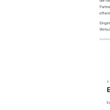
die na
Partne
öffent
Einge
Wirtsc
Quellen
E