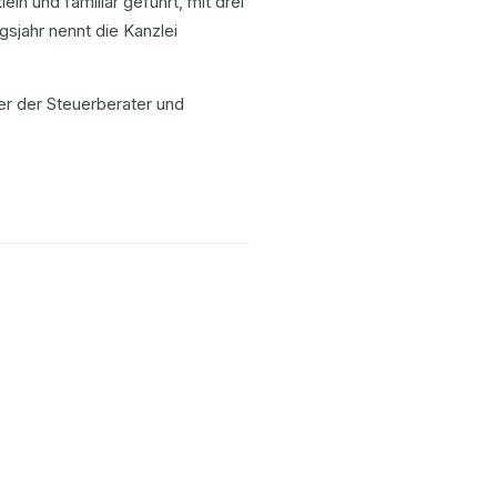
in und familiär geführt, mit drei
sjahr nennt die Kanzlei
er der Steuerberater und