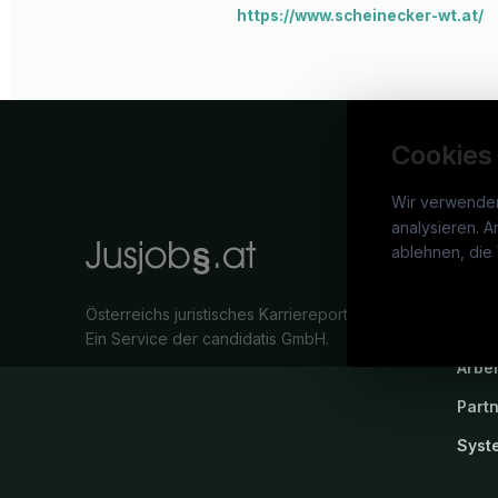
https://www.scheinecker-wt.at/
Cookies
Wir verwende
analysieren. A
jusj
ablehnen, die 
War
Österreichs juristisches Karriereportal.
Stel
Ein Service der candidatis GmbH.
Arbe
Part
Syst