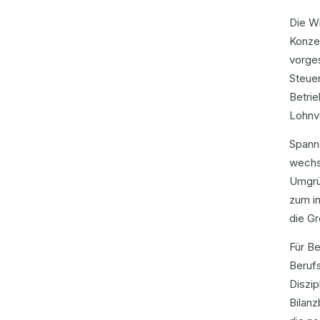
Die Wi
Konze
vorges
Steue
Betrie
Lohnv
Spanne
wechse
Umgrü
zum in
die G
Für Be
Berufs
Diszip
Bilan