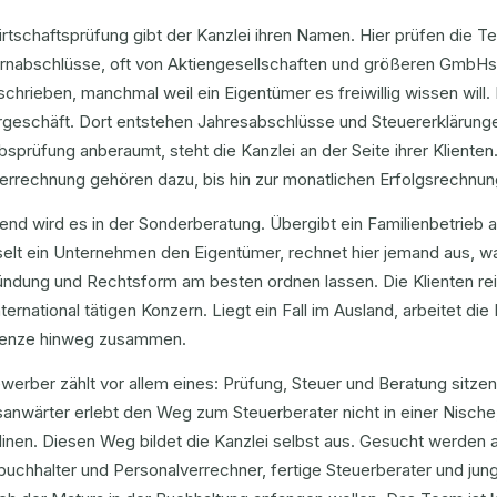
rtschaftsprüfung gibt der Kanzlei ihren Namen. Hier prüfen die 
rnabschlüsse, oft von Aktiengesellschaften und größeren GmbHs
chrieben, manchmal weil ein Eigentümer es freiwillig wissen will.
rgeschäft. Dort entstehen Jahresabschlüsse und Steuererklärung
bsprüfung anberaumt, steht die Kanzlei an der Seite ihrer Kliente
errechnung gehören dazu, bis hin zur monatlichen Erfolgsrechnun
nd wird es in der Sonderberatung. Übergibt ein Familienbetrieb 
lt ein Unternehmen den Eigentümer, rechnet hier jemand aus, was
ndung und Rechtsform am besten ordnen lassen. Die Klienten re
ternational tätigen Konzern. Liegt ein Fall im Ausland, arbeitet die
renze hinweg zusammen.
werber zählt vor allem eines: Prüfung, Steuer und Beratung sitzen
anwärter erlebt den Weg zum Steuerberater nicht in einer Nische
linen. Diesen Weg bildet die Kanzlei selbst aus. Gesucht werden
zbuchhalter und Personalverrechner, fertige Steuerberater und j