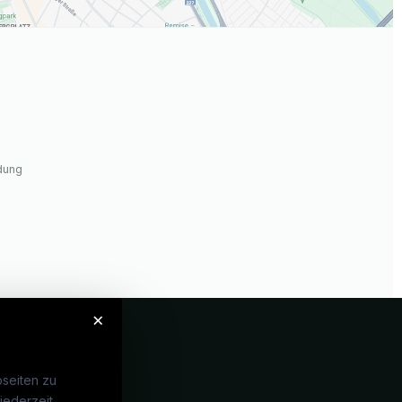
dung
×
seiten zu
jederzeit