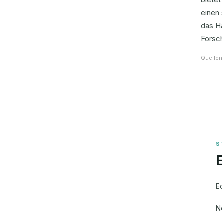
einen 
das H
Forsc
Quellen
E
N