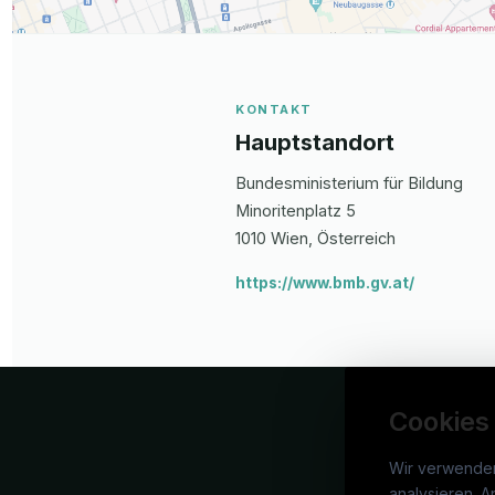
KONTAKT
Hauptstandort
Bundesministerium für Bildung
Minoritenplatz 5
1010
Wien
, Österreich
https://www.bmb.gv.at/
Cookies
Wir verwende
analysieren. A