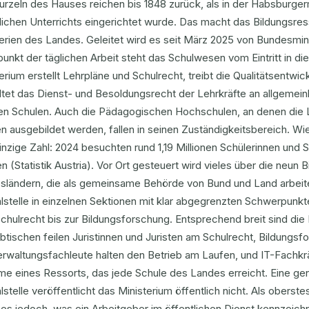
urzeln des Hauses reichen bis 1848 zurück, als in der Habsburge
lichen Unterrichts eingerichtet wurde. Das macht das Bildungsres
erien des Landes. Geleitet wird es seit März 2025 von Bundesmin
punkt der täglichen Arbeit steht das Schulwesen vom Eintritt in di
erium erstellt Lehrpläne und Schulrecht, treibt die Qualitätsentwi
ltet das Dienst- und Besoldungsrecht der Lehrkräfte an allgemei
en Schulen. Auch die Pädagogischen Hochschulen, an denen die 
 ausgebildet werden, fallen in seinen Zuständigkeitsbereich. Wie 
inzige Zahl: 2024 besuchten rund 1,19 Millionen Schülerinnen und 
n (Statistik Austria). Vor Ort gesteuert wird vieles über die neun 
ländern, die als gemeinsame Behörde von Bund und Land arbeiten.
lstelle in einzelnen Sektionen mit klar abgegrenzten Schwerpunk
chulrecht bis zur Bildungsforschung. Entsprechend breit sind die
btischen feilen Juristinnen und Juristen am Schulrecht, Bildungs
erwaltungsfachleute halten den Betrieb am Laufen, und IT-Fachkrä
me eines Ressorts, das jede Schule des Landes erreicht. Eine ge
lstelle veröffentlicht das Ministerium öffentlich nicht. Als ober
 es jedoch, was ein Arbeitgeber im öffentlichen Dienst kennzeichn