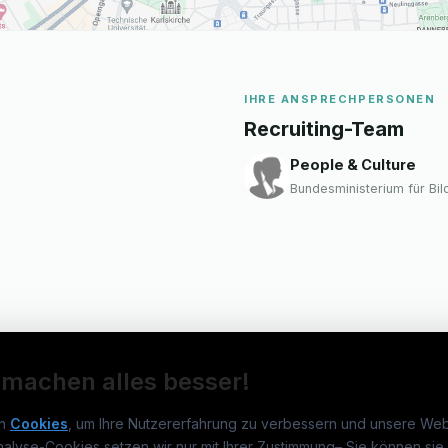
IHRE ANSPRECHPERSONEN
Recruiting-Team
People & Culture
Bundesministerium für Bil
 machen alles besser!
n
Cookies
, um Ihre Nutzererfahrung zu verbessern und unsere Web
nalyse-Cookies setzen wir nur mit Ihrer Zustimmung
–
Sie können sie 