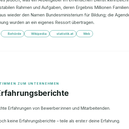
stabilen Rahmen und Aufgaben, deren Ergebnis Millionen Familien bet
aus wieder den Namen Bundesministerium für Bildung; die Agend
hung wurden an ein eigenes Ressort übertragen.
:
Behörde
Wikipedia
statistik.at
Web
Erfahrungsberichte
chte Erfahrungen von Bewerber:innen und Mitarbeitenden.
och keine Erfahrungsberichte – teile als erste:r deine Erfahrung.