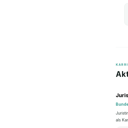
KARR
Akt
Juri
Bunde
Jurist
als Ka