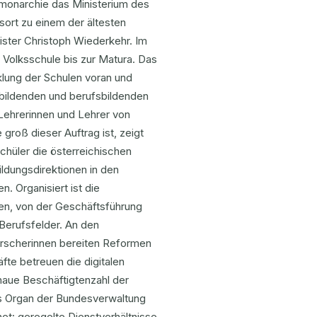
rmonarchie das Ministerium des
sort zu einem der ältesten
ister Christoph Wiederkehr. Im
e Volksschule bis zur Matura. Das
cklung der Schulen voran und
nbildenden und berufsbildenden
Lehrerinnen und Lehrer von
groß dieser Auftrag ist, zeigt
Schüler die österreichischen
Bildungsdirektionen in den
 Organisiert ist die
ten, von der Geschäftsführung
 Berufsfelder. An den
forscherinnen bereiten Reformen
fte betreuen die digitalen
naue Beschäftigtenzahl der
stes Organ der Bundesverwaltung
et: geregelte Dienstverhältnisse,