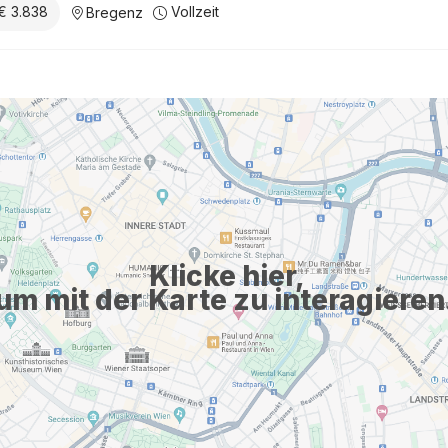
€ 3.838
Vollzeit
Bregenz
Klicke hier,
um mit der Karte zu interagieren