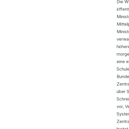
Die W
öffent
Minist
Mittel
Minist
verwa
höher
morgen
eine e
Schule
Bundes
Zentra
über S
Schrei
vor, V
Syste
Zentra
bietet