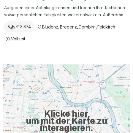
Aufgaben einer Abteilung kennen und können Ihre fachlichen
sowie persönlichen Fähigkeiten weiterentwickeln. Außerdem
besteht die Chance, sich anschließend für eine Position als
€ 3.374
Bludenz
,
Bregenz
,
Dornbirn
,
Feldkirch
Nachwuchsjurist/in in der Landesverwaltung zu bewerben.
Aufgaben – so leisten Sie einen wertvollen Beitrag:
Vollzeit
Parteienverkehr betreuen: Sie betreuen den Parteienverkehr
und führen Verwaltungsverfahren teilweise auch
eigenverantwortlich durch. So gewinnen Sie praktische
Einblicke in die Verwaltung und die Bedeutung
rechtskonformer Abläufe. Rechtsmaterien vertiefen: Durch die
Auseinandersetzung mit verschiedenen Rechtsgebieten wird
Ihr Fachwissen erweitert und Sie verstehen, wie dieses Wissen
in der öffentlichen Verwaltung angewendet wird. Experten
unterstützen: Sie arbeiten Experten zu und unterstützen bei ...
Klicke hier,
um mit der Karte zu
interagieren.