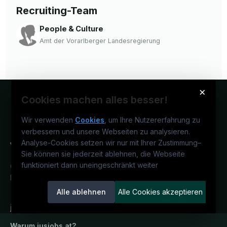
Recruiting-Team
People & Culture
Amt der Vorarlberger Landesregierung
×
Cookies machen alles besser!
Wir verwenden
Cookies
, um Ihre Nutzererfahrung zu
verbessern und unsere Webseiten zu analysieren.
Analyse-Cookies setzen wir nur mit Ihrer Zustimmung
–
Sie können sie jederzeit ablehnen, die Webseite
funktioniert dann uneingeschränkt weiter
Österreichs juristisches Karriereportal.
Ein Service der candidatis GmbH.
Alle ablehnen
Alle Cookies akzeptieren
jusjobs.at
Warum
jusjobs.at
?