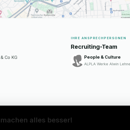
IHRE ANSPRECHPERSONEN
Recruiting-Team
People & Culture
 & Co KG
ALPLA Werke Alwin Lehn
 machen alles besser!