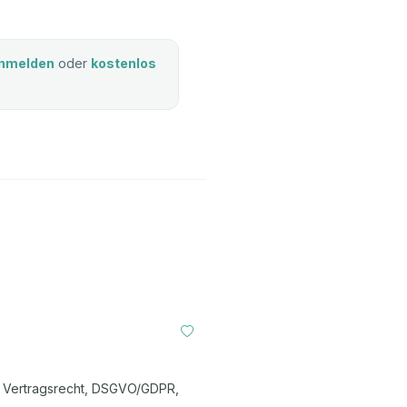
nmelden
oder
kostenlos
g, Vertragsrecht, DSGVO/GDPR,