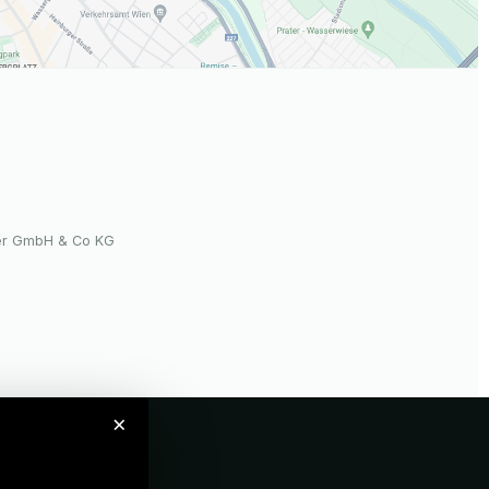
er GmbH & Co KG
×