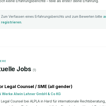
och keine Erfahrungsberichte – teile als erste:r deine Erfahrung.
Zum Verfassen eines Erfahrungsberichts und zum Bewerten bitte
a
registrieren
.
IERE
uelle Jobs
(
1
)
or Legal Counsel / SME (all gender)
 Werke Alwin Lehner GmbH & Co KG
 Legal Counsel bei ALPLA in Hard für internationale Rechtsberatun