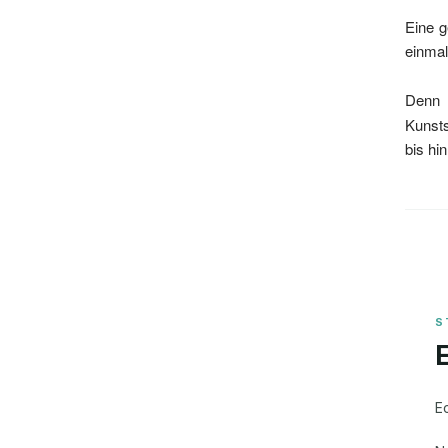
Eine g
einmal
Den
Kunsts
bis hi
E