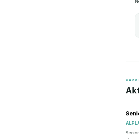
N
KARR
Akt
Seni
ALPLA
Senior