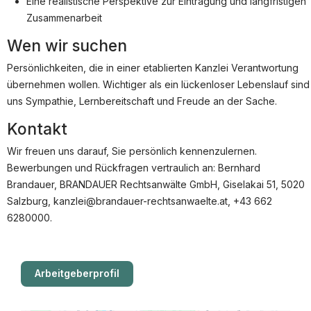
Eine realistische Perspektive zur Eintragung und langfristigen
Zusammenarbeit
Unternehmensjurist
Wen wir suchen
Datenschutzbeauftragte:r
Persönlichkeiten, die in einer etablierten Kanzlei Verantwortung
Praktikum
übernehmen wollen. Wichtiger als ein lückenloser Lebenslauf sind
uns Sympathie, Lernbereitschaft und Freude an der Sache.
Für Unternehmen
Kontakt
Kandidaten finden
Wir freuen uns darauf, Sie persönlich kennenzulernen.
Inserat buchen
Bewerbungen und Rückfragen vertraulich an: Bernhard
Brandauer, BRANDAUER Rechtsanwälte GmbH, Giselakai 51, 5020
Salzburg, kanzlei@brandauer-rechtsanwaelte.at, +43 662
6280000.
©
jusjobs.at
2026
Impressum
AGB
Datenschutz
Cookie-Einstellungen
Arbeitgeberprofil