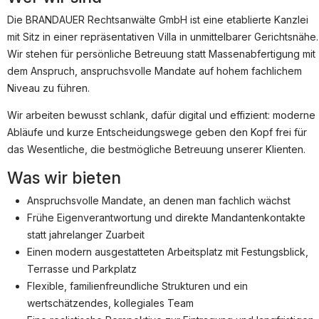
Partner
Die BRANDAUER Rechtsanwälte GmbH ist eine etablierte Kanzlei
Systemstatus
mit Sitz in einer repräsentativen Villa in unmittelbarer Gerichtsnähe.
Wir stehen für persönliche Betreuung statt Massenabfertigung mit
Jobs
dem Anspruch, anspruchsvolle Mandate auf hohem fachlichem
Jobs in Wien
Niveau zu führen.
Jobs in Graz
Wir arbeiten bewusst schlank, dafür digital und effizient: moderne
Abläufe und kurze Entscheidungswege geben den Kopf frei für
Jobs in Linz
das Wesentliche, die bestmögliche Betreuung unserer Klienten.
Jobs in Salzburg
Was wir bieten
Jobs in Innsbruck
Anspruchsvolle Mandate, an denen man fachlich wächst
Jobs in der Steiermark
Frühe Eigenverantwortung und direkte Mandantenkontakte
statt jahrelanger Zuarbeit
Beliebte Suchen
Einen modern ausgestatteten Arbeitsplatz mit Festungsblick,
Steuerrecht
Terrasse und Parkplatz
Flexible, familienfreundliche Strukturen und ein
Strafrecht
wertschätzendes, kollegiales Team
Compliance Officer