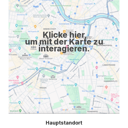
Unternehmensjurist
Datenschutzbeauftragte:r
Praktikum
Klicke hier,
um mit der Karte zu
Für Unternehmen
interagieren.
Kandidaten finden
Inserat buchen
©
jusjobs.at
2026
Impressum
AGB
Datenschutz
Cookie-Einstellungen
Hauptstandort