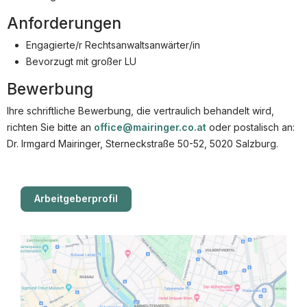
Partner
Anforderungen
Systemstatus
Engagierte/r Rechtsanwaltsanwärter/in
Jobs
Bevorzugt mit großer LU
Jobs in Wien
Bewerbung
Jobs in Graz
Ihre schriftliche Bewerbung, die vertraulich behandelt wird,
richten Sie bitte an
office@mairinger.co.at
oder postalisch an:
Jobs in Linz
Dr. Irmgard Mairinger, Sterneckstraße 50-52, 5020 Salzburg.
Jobs in Salzburg
Jobs in Innsbruck
Arbeitgeberprofil
Jobs in der Steiermark
Beliebte Suchen
Steuerrecht
Strafrecht
Compliance Officer