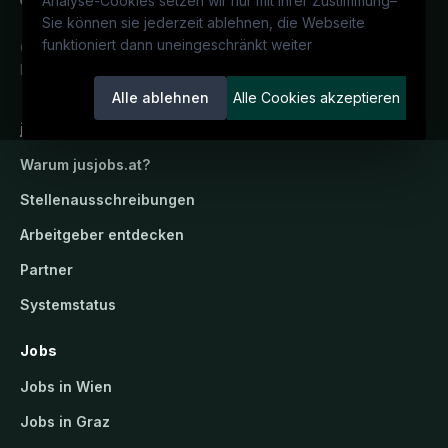
Analyse-Cookies setzen wir nur mit Ihrer Zustimmung
–
Sie können sie jederzeit ablehnen, die Webseite
funktioniert dann uneingeschränkt weiter
Österreichs juristisches Karriereportal.
Ein Service der candidatis GmbH.
Alle ablehnen
Alle Cookies akzeptieren
jusjobs.at
Warum
jusjobs.at
?
Stellenausschreibungen
Arbeitgeber entdecken
Partner
Systemstatus
Jobs
Jobs in Wien
Jobs in Graz