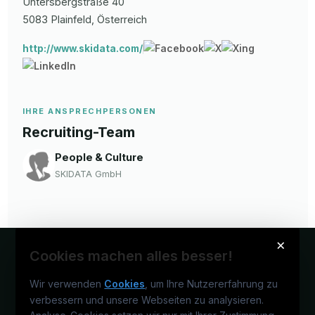
Untersbergstraße
40
5083
Plainfeld
, Österreich
http://www.skidata.com/
IHRE ANSPRECHPERSONEN
Recruiting-Team
People & Culture
SKIDATA GmbH
×
Cookies machen alles besser!
Wir verwenden
Cookies
, um Ihre Nutzererfahrung zu
verbessern und unsere Webseiten zu analysieren.