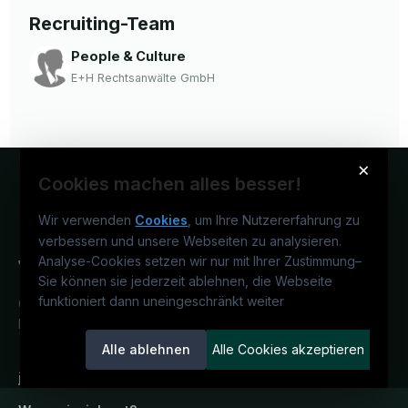
Recruiting-Team
People & Culture
E+H Rechtsanwälte GmbH
×
Cookies machen alles besser!
Wir verwenden
Cookies
, um Ihre Nutzererfahrung zu
verbessern und unsere Webseiten zu analysieren.
Analyse-Cookies setzen wir nur mit Ihrer Zustimmung
–
Sie können sie jederzeit ablehnen, die Webseite
funktioniert dann uneingeschränkt weiter
Österreichs juristisches Karriereportal.
Ein Service der candidatis GmbH.
Alle ablehnen
Alle Cookies akzeptieren
jusjobs.at