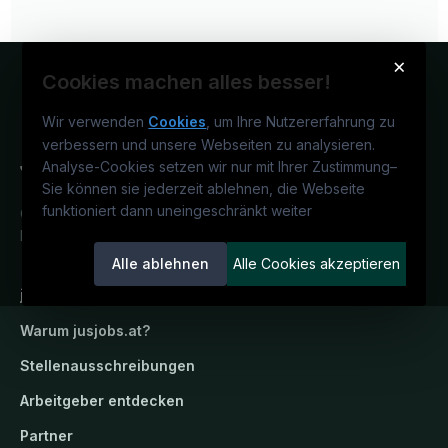
×
Cookies machen alles besser!
Wir verwenden
Cookies
, um Ihre Nutzererfahrung zu
verbessern und unsere Webseiten zu analysieren.
Analyse-Cookies setzen wir nur mit Ihrer Zustimmung
–
Sie können sie jederzeit ablehnen, die Webseite
funktioniert dann uneingeschränkt weiter
Österreichs juristisches Karriereportal.
Ein Service der candidatis GmbH.
Alle ablehnen
Alle Cookies akzeptieren
jusjobs.at
Warum
jusjobs.at
?
Stellenausschreibungen
Arbeitgeber entdecken
Partner