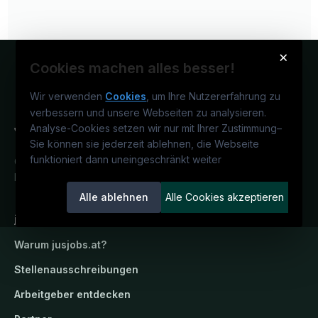
×
Cookies machen alles besser!
Wir verwenden
Cookies
, um Ihre Nutzererfahrung zu
verbessern und unsere Webseiten zu analysieren.
Analyse-Cookies setzen wir nur mit Ihrer Zustimmung
–
Sie können sie jederzeit ablehnen, die Webseite
funktioniert dann uneingeschränkt weiter
Österreichs juristisches Karriereportal.
Ein Service der candidatis GmbH.
Alle ablehnen
Alle Cookies akzeptieren
jusjobs.at
Warum
jusjobs.at
?
Stellenausschreibungen
Arbeitgeber entdecken