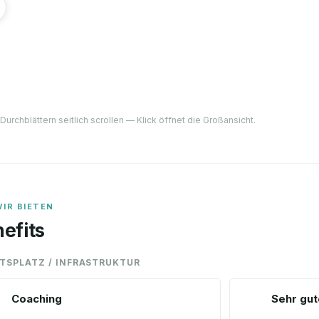
Durchblättern seitlich scrollen — Klick öffnet die Großansicht.
IR BIETEN
efits
ITSPLATZ / INFRASTRUKTUR
Coaching
Sehr gu