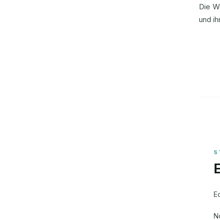
Die We
und ih
E
N