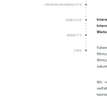
ERFAHRUNGSBERICHTE
Inter
EINBLICKE
Inter
Weite
BENEFITS
Fühle
JOBS
Wirt
Wirts
zukunf
Wir v
vielf
heimis