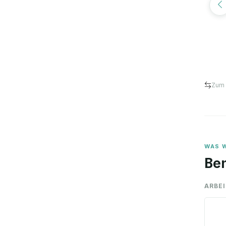
Zum 
WAS W
Ben
ARBE