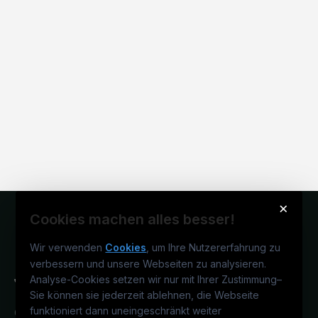
×
Cookies machen alles besser!
Wir verwenden
Cookies
, um Ihre Nutzererfahrung zu
verbessern und unsere Webseiten zu analysieren.
Analyse-Cookies setzen wir nur mit Ihrer Zustimmung
–
Sie können sie jederzeit ablehnen, die Webseite
funktioniert dann uneingeschränkt weiter
Österreichs juristisches Karriereportal.