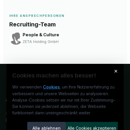
IHRE ANSPRECHPERSONEN
Recruiting-Team
People & Culture
ZETA Holding GmbH
×
Cookies machen alles besser!
Wir verwenden
Cookies
, um Ihre Nutzererfahrung zu
verbessern und unsere Webseiten zu analysieren.
Analyse-Cookies setzen wir nur mit Ihrer Zustimmung
–
Sie können sie jederzeit ablehnen, die Webseite
funktioniert dann uneingeschränkt weiter
Österreichs juristisches Karriereportal.
Ein Service der candidatis GmbH.
Alle ablehnen
Alle Cookies akzeptieren