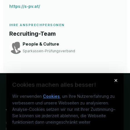
https://s-pv.at/
IHRE ANSPRECHPERSONEN
Recruiting-Team
People & Culture
Sparkassen-Prüfungsverband
×
Cookies machen alles besser!
Wir verwenden
Cookies
, um Ihre Nutzererfahrung zu
verbessern und unsere Webseiten zu analysieren.
Analyse-Cookies setzen wir nur mit Ihrer Zustimmung
–
Sie können sie jederzeit ablehnen, die Webseite
funktioniert dann uneingeschränkt weiter
Österreichs juristisches Karriereportal.
Ein Service der candidatis GmbH.